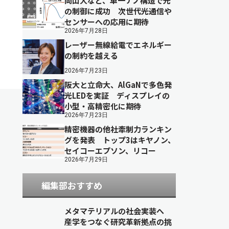
岡山大など、単一ナノ構造で光
の制御に成功 次世代光通信や
センサーへの応用に期待
2026年7月28日
レーザー無線給電でエネルギー
の制約を越える
2026年7月23日
阪大と立命大、AlGaNで多色発
光LEDを実証 ディスプレイの
小型・高精密化に期待
2026年7月23日
精密機器の他社牽制力ランキン
グを発表 トップ3はキヤノン、
セイコーエプソン、リコー
2026年7月29日
編集部おすすめ
メタマテリアルの社会実装へ
産学をつなぐ研究革新拠点の挑