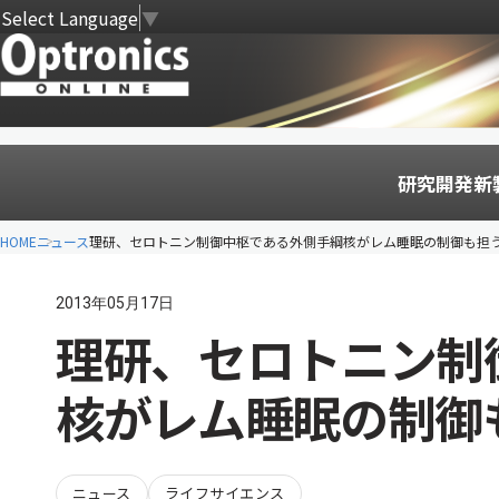
Select Language
▼
研究開発
新
HOME
ニュース
理研、セロトニン制御中枢である外側手綱核がレム睡眠の制御も担
2013年05月17日
理研、セロトニン制
核がレム睡眠の制御
ニュース
ライフサイエンス