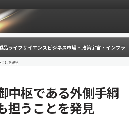
製品
ライフサイエンス
ビジネス
市場・政策
宇宙・インフラ
うことを発見
御中枢である外側手綱
も担うことを発見