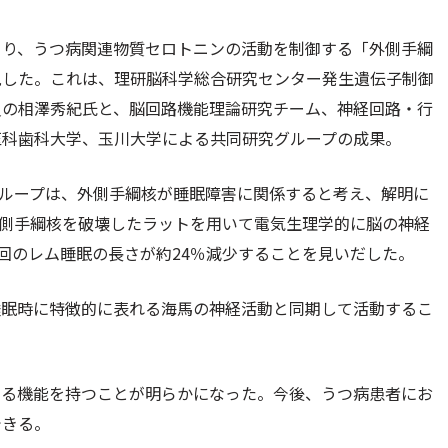
より、うつ病関連物質セロトニンの活動を制御する「外側手綱
見した。これは、理研脳科学総合研究センター発生遺伝子制御
員の相澤秀紀氏と、脳回路機能理論研究チーム、神経回路・行
医科歯科大学、玉川大学による共同研究グループの成果。
ループは、外側手綱核が睡眠障害に関係すると考え、解明に
側手綱核を破壊したラットを用いて電気生理学的に脳の神経
1回のレム睡眠の長さが約24％減少することを見いだした。
睡眠時に特徴的に表れる海馬の神経活動と同期して活動するこ
する機能を持つことが明らかになった。今後、うつ病患者にお
できる。