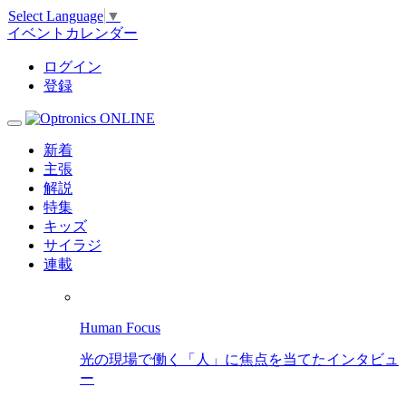
Select Language
▼
イベントカレンダー
ログイン
登録
新着
主張
解説
特集
キッズ
サイラジ
連載
Human Focus
光の現場で働く「人」に焦点を当てたインタビュ
ー