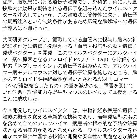
従来、脳疾患における遺伝子治療では、外科的手術により直
接脳内に効果が期待される遺伝子を組み込んだウイルスベク
ターを注入していたが、この治療法は簡便性に欠け、遺伝子
の局所注入という制約条件があるため広範な脳領域への遺伝
子導入は困難だった。
共同研究グループは、循環している血管内に投与し脳内の神
経細胞だけに遺伝子発現させる「血管内投与型の脳内遺伝子
発現ベクター」を開発。このウイルスベクターにアルツハイ
マー病の原因となるアミロイドβぺプチド（Aβ）を分解する
酵素「ネプリライシン」の遺伝子を組み込んで、アルツハイ
マー病モデルマウスに対して遺伝子治療を施したところ、脳
内のアミロイドや神経毒性が強いとされるAβオリゴマー
（Aβが複数結合したもの）の量を減少させ、障害を受けて
いた学習・記憶能力を野生型マウスのレベルまで回復させる
ことに成功した。
今回開発したウイルスベクターは、中枢神経系疾患の遺伝子
治療の概念を変える革新的な技術であり、若年発症型のもの
を含めて全てのアルツハイマー病患者の根本的な予防や治療
法となる潜在力があると考えられる。ウイルスベクターを迅
速かつ大量に生産する技術の開発や安全性の問題などが解決