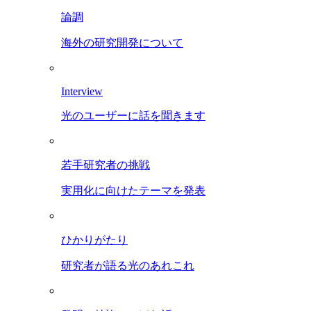
論調
海外の研究開発について
Interview
光のユーザーに話を聞きます
若手研究者の挑戦
実用化に向けたテーマを発表
ひかりがたり
研究者が語る光のあれこれ