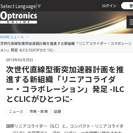
Select Language
▼
ログイン
登
HOME
ニュース
次世代直線型衝突加速器計画を推進する新組織「リニアコライダー・コラボレーシ
ョン」発足 -ILCとCLICがひとつに-
2013年02月25日
次世代直線型衝突加速器計画を推
進する新組織「リニアコライダ
ー・コラボレーション」発足 -ILC
とCLICがひとつに-
ニュース
市場・政策
話題
国際リニアコライダー（ILC）と，コンパクト・リニアコライダ