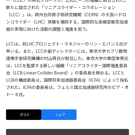
ー（CLIC）の研究グループが，公式に一つの組織に統合された。
新たに設立された「リニアコライダー・コラボレーション
（LCC）」は，欧州合同原子核研究機関（CERN）の大型ハドロ
ンコライダー（LHC）実験を補完する，国際的な直線型衝突加速
器の実現に向けた活動の調整と推進を担う。
LCCは，前LHCプロジェクト・マネジャーのリン・エバンス氏が
率いる。また，LCCの副ディレクターには，東京大学カブリ数物
連携宇宙研究機構の村山斉氏が就任した。東京大学の駒宮幸男氏
は，LCCを監督する新しい組織「リニアコライダー国際推進委員
会（LCB:Linear Collider Board）」の委員長を務める。LCCと
LCBの構成委員は，国際将来加速器委員会（ICFA）によって指名
された。ICFAの委員長は，フェルミ国立加速器研究所のピア・オ
ドーネ氏。
ポスト
シェア