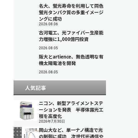
名大、蛍光寿命を利用して同色
蛍光タンパク質の多重イメージ
ングに成功
2026.08.06
古河電工、光ファイバー生産能
力増強に1,000億円投資
2026.08.05
阪大とartience、無色透明な有
機太陽電池を開発
2026.08.05
人気記事
ニコン、新型アライメントステ
ーションを発表 半導体露光工
程を高度化
2026年7月30日
岡山大など、単一ナノ構造で光
の制御に成功 次世代光通信や