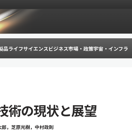
製品
ライフサイエンス
ビジネス
市場・政策
宇宙・インフラ
技術の現状と展望
太郎，芝原光樹，中村政則