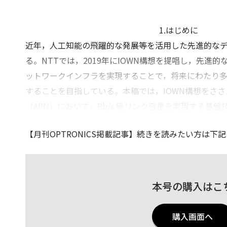
1.はじめに
近年，人工知能の飛躍的な発展等を活用した先進的なデ
る。NTTでは，2019年にIOWN構想を提唱し，先進
ットワークインフラを実現することで，将来にわたり多
することを目指している。本稿では，IOWN構想をさ
（APN）において，Pb/s 級リンク容量を実現する基
【月刊OPTRONICS掲載記事
】続きを読みたい方は下記
本号の購入はこ
購入画面へ