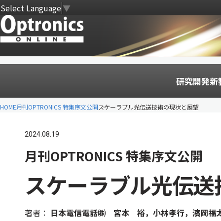
Select Language
▼
研究開発
新
HOME
月刊OPTRONICS 特集序文公開
スケーラブル光伝送技術の現状と展望
2024.08.19
月刊OPTRONICS 特集序文公開
スケーラブル光伝送
著者：
日本電信電話㈱ 宮本 裕，小林孝行，濱岡福