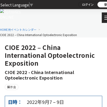
Select Language
▼
ログイン
登
HOME
光イベントカレンダー
CIOE 2022 – China International Optoelectronic Exposition
CIOE 2022 – China
International Optoelectronic
Exposition
CIOE 2022 - China International
Optoelectronic Exposition
展示会
日時：
2022年9月7
–
9日