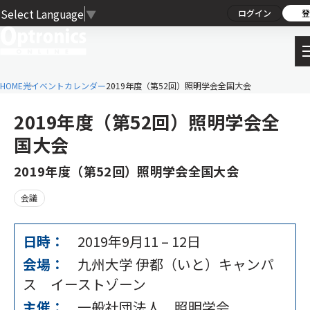
Select Language
▼
ログイン
登
HOME
光イベントカレンダー
2019年度（第52回）照明学会全国大会
2019年度（第52回）照明学会全
国大会
2019年度（第52回）照明学会全国大会
会議
日時：
2019年9月11
–
12日
会場：
九州大学 伊都（いと）キャンパ
ス イーストゾーン
主催：
一般社団法人 照明学会