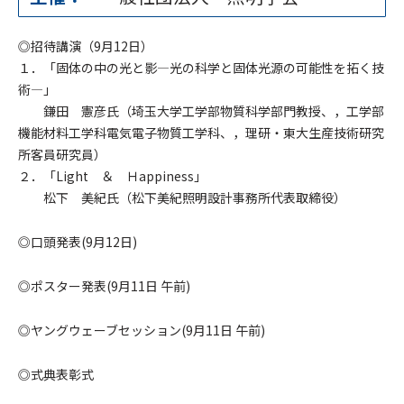
◎招待講演（9月12日）
１．「固体の中の光と影―光の科学と固体光源の可能性を拓く技
術―」
鎌田 憲彦氏（埼玉大学工学部物質科学部門教授、，工学部
機能材料工学科電気電子物質工学科、，理研・東大生産技術研究
所客員研究員）
２．「Light ＆ Ｈappiness」
松下 美紀氏（松下美紀照明設計事務所代表取締役）
◎口頭発表(9月12日)
◎ポスター発表(9月11日 午前)
◎ヤングウェーブセッション(9月11日 午前)
◎式典表彰式