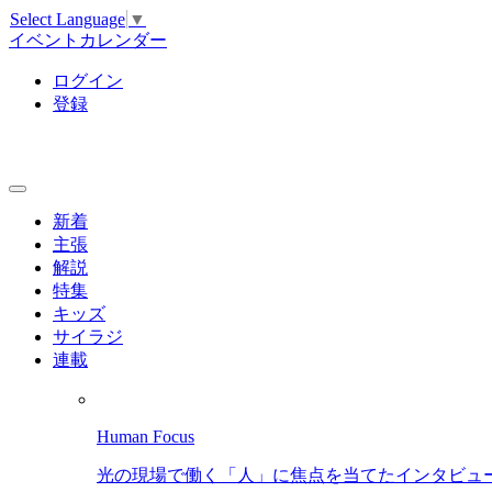
Select Language
▼
イベントカレンダー
ログイン
登録
新着
主張
解説
特集
キッズ
サイラジ
連載
Human Focus
光の現場で働く「人」に焦点を当てたインタビュ