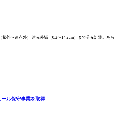
N（紫外〜遠赤外） 遠赤外域（0.2〜14.2μm）まで分光計
ガジュール保守事業を取得