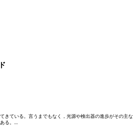
ド
展してきている。言うまでもなく，光源や検出器の進歩がその主
る。...