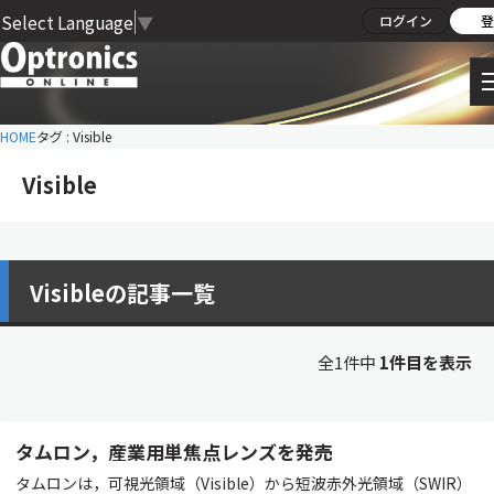
Select Language
▼
ログイン
登
HOME
タグ : Visible
Visible
Visibleの記事一覧
全1件中
1件目を表示
タムロン，産業用単焦点レンズを発売
タムロンは，可視光領域（Visible）から短波赤外光領域（SWIR）