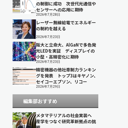
の制御に成功 次世代光通信や
センサーへの応用に期待
2026年7月28日
レーザー無線給電でエネルギー
の制約を越える
2026年7月23日
阪大と立命大、AlGaNで多色発
光LEDを実証 ディスプレイの
小型・高精密化に期待
2026年7月23日
精密機器の他社牽制力ランキン
グを発表 トップ3はキヤノン、
セイコーエプソン、リコー
2026年7月29日
編集部おすすめ
メタマテリアルの社会実装へ
産学をつなぐ研究革新拠点の挑
戦