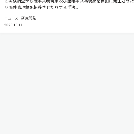
と実験調査から確率共鳴現象及び逆確率共鳴現象を自由に発生させた
り両共鳴現象を転移させたりする手法...
ニュース
研究開発
2023.10.11