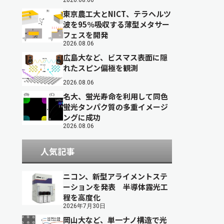
2026.08.06
東京農工大とNICT、テラヘルツ
波を95％吸収する薄型メタサー
フェスを開発
2026.08.06
広島大など、ビスマス表面に隠
れたスピン偏極を観測
2026.08.06
名大、蛍光寿命を利用して同色
蛍光タンパク質の多重イメージ
ングに成功
2026.08.06
人気記事
ニコン、新型アライメントステ
ーションを発表 半導体露光工
程を高度化
2026年7月30日
岡山大など、単一ナノ構造で光