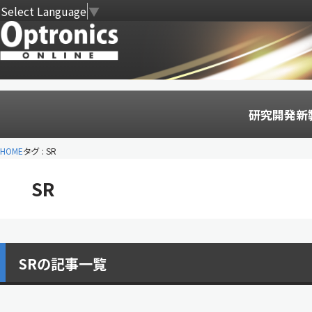
Select Language
▼
研究開発
新
HOME
タグ : SR
SR
SRの記事一覧