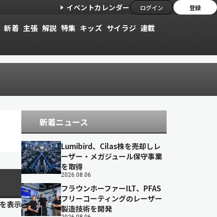
イベントカレンダー
ログイン
登録
新着
主張
解説
特集
キッズ
サイラジ
連載
新着ニュース
Lumibird、Cilas株を売却しレ
ーザー・メガジュール保守事業
を取得
2026.08.06
フラウンホーファーILT、PFAS
フリーコーティングのレーザー
目を表示
製造技術を開発