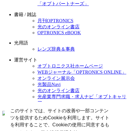
「オプトパートナーズ」
書籍 / 雑誌
月刊OPTRONICS
光のオンライン書店
OPTRONICS eBOOK
光用語
レンズ辞典＆事典
運営サイト
オプトロニクス社ホームページ
WEBジャーナル「OPTRONICS ONLINE」
オンライン展示会
光製品Navi
光のオンライン書店
光産業専門求職・求人ナビ「オプトキャリ
ア」
このサイトでは、サイトの改善や一部コンテン
ツを提供するためCookieを利用します。サイト
OPTRONICS ONLINE について
を利用することで、Cookieの使用に同意するも
広告掲載について