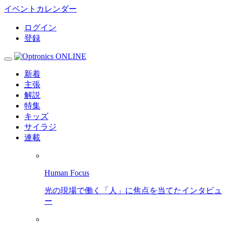
イベントカレンダー
ログイン
登録
新着
主張
解説
特集
キッズ
サイラジ
連載
Human Focus
光の現場で働く「人」に焦点を当てたインタビュ
ー