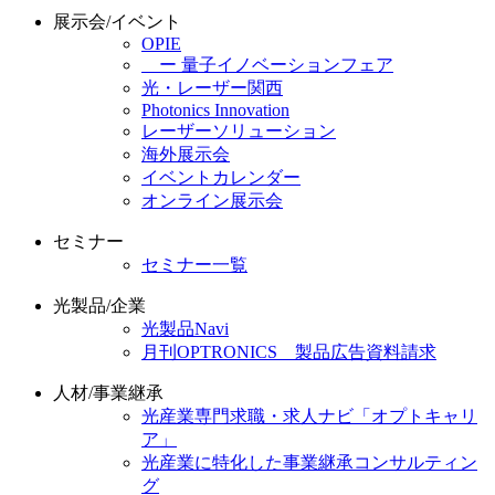
展示会/イベント
OPIE
ー 量子イノベーションフェア
光・レーザー関西
Photonics Innovation
レーザーソリューション
海外展示会
イベントカレンダー
オンライン展示会
セミナー
セミナー一覧
光製品/企業
光製品Navi
月刊OPTRONICS 製品広告資料請求
人材/事業継承
光産業専門求職・求人ナビ「オプトキャリ
ア」
光産業に特化した事業継承コンサルティン
グ