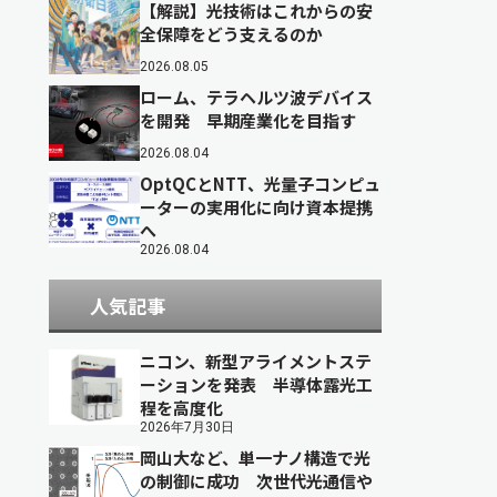
【解説】光技術はこれからの安
全保障をどう支えるのか
2026.08.05
ローム、テラヘルツ波デバイス
を開発 早期産業化を目指す
2026.08.04
OptQCとNTT、光量子コンピュ
ーターの実用化に向け資本提携
へ
2026.08.04
人気記事
ニコン、新型アライメントステ
ーションを発表 半導体露光工
程を高度化
2026年7月30日
岡山大など、単一ナノ構造で光
の制御に成功 次世代光通信や