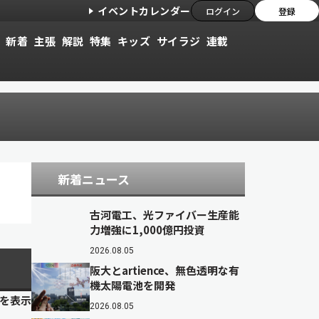
イベントカレンダー
ログイン
登録
新着
主張
解説
特集
キッズ
サイラジ
連載
新着ニュース
古河電工、光ファイバー生産能
力増強に1,000億円投資
2026.08.05
阪大とartience、無色透明な有
機太陽電池を開発
目を表示
2026.08.05