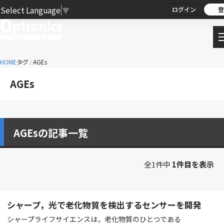
Select Language
▼
ログイン
登
HOME
タグ : AGEs
AGEs
AGEsの記事一覧
全1件中
1件目を表示
シャープ，光で老化物質を検出するセンサーを開発
シャープライフサイエンスは，老化物質のひとつである