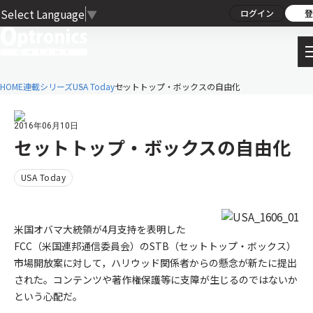
Select Language
▼
ログイン
登
HOME
連載シリーズ
USA Today
セットトップ・ボックスの自由化
2016年06月10日
セットトップ・ボックスの自由化
USA Today
米国オバマ大統領が4月支持を表明した
FCC（米国連邦通信委員会）のSTB（セットトップ・ボックス）
市場開放案に対して，ハリウッド関係者からの懸念が新たに提出
された。コンテンツや著作権保護等に支障が生じるのではないか
という心配だ。