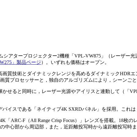
ームシアタープロジェクター2機種「VPL-VW875」（レーザー光源
VW275」製品ページ
）。いずれも価格はオープン。
高画質技術とダイナミックレンジを高めるダイナミックHDRエ
高画質プロセッサーと，独自のアルゴリズムにより，シーンごと
かせると同時に，レーザー光源やアイリスと連動して（「VPL
である「ネイティブ4K SXRDパネル」を採用。これは，有効8
「ARC-F（All Range Crisp Focus）」レンズを搭
面の中心部から周辺部，また，近距離投写時から遠距離投写時