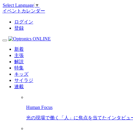
Select Language
▼
イベントカレンダー
ログイン
登録
新着
主張
解説
特集
キッズ
サイラジ
連載
Human Focus
光の現場で働く「人」に焦点を当てたインタビュ