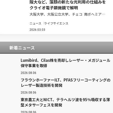
阪大など、藻類の新たな光利用の仕組みを
クライオ電子顕微鏡で解明
大阪大学、大阪公立大学、チェコ 南ボヘミア大
学、伊 ピサ大学は、クライオ電子顕微鏡法により
ニュース
ライフサイエンス
真正眼点藻Trachydiscus minutusの光合成アン
テナrVCPの立体構造を2.4Åの高分解能で解明し
2026.03.03
た（ニ…
新着ニュース
Lumibird、Cilas株を売却しレーザー・メガジュール
保守事業を取得
2026.08.06
フラウンホーファーILT、PFASフリーコーティングの
レーザー製造技術を開発
2026.08.06
東京農工大とNICT、テラヘルツ波を95％吸収する薄
型メタサーフェスを開発
2026.08.06