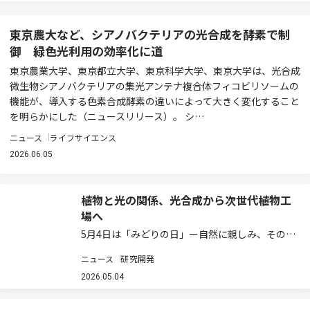
東京農大など、シアノバクテリアの光合成を酵素で制
御 緑色光利用の効率化に道
東京農業大学、東京都立大学、東京科学大学、東京大学は、光合成
微生物シアノバクテリアの集光アンテナ複合体フィコビリソームの
機能が、導入する色素合成酵素の違いによって大きく変化すること
を明らかにした（ニュースリリース）。 シ…
ニュース
ライフサイエンス
2026.06.05
植物と光の関係、光合成から次世代植物工
場へ
5月4日は「みどりの日」ー自然に親しみ、その恩
恵に感謝する日として、植物や環境について考え
ニュース
研究開発
る機会でもある。植物の成長を支えているものの
一つが「光」である。太陽光を受けた植物は、光
2026.05.04
合成によって二酸化炭素と水から糖やデンプン…