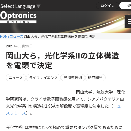
Select Language
▼
ログイン
登
HOME
ニュース
岡山大ら，光化学系IIの立体構造を電顕で決定
2021年03月23日
岡山大ら，光化学系IIの立体構造
を電顕で決定
ニュース
ライフサイエンス
光関連技術
研究開発
岡山大学，筑波大学，理化
学研究所は，クライオ電子顕微鏡を用いて，シアノバクテリア由
来光化学系IIの構造を1.95Åの解像度で高精度に決定した（
ニュー
スリリース
）。
光化学系IIは生物にとって極めて重要なタンパク質であるために