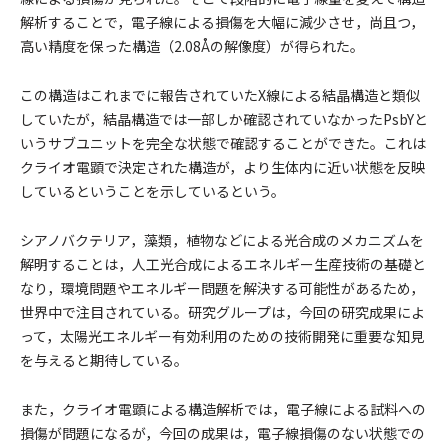
解析することで，電子線による損傷を大幅に減少させ，尚且つ，
高い精度を保った構造（2.08Åの解像度）が得られた。
この構造はこれまでに報告されていたX線による結晶構造と類似
していたが，結晶構造では一部しか確認されていなかったPsbYと
いうサブユニットを完全な状態で確認することができた。これは
クライオ電顕で決定された構造が，より生体内に近い状態を反映
しているということを示しているという。
シアノバクテリア，藻類，植物などによる光合成のメカニズムを
解明することは，人工光合成によるエネルギー生産技術の基礎と
なり，環境問題やエネルギー問題を解決する可能性があるため，
世界中で注目されている。研究グループは，今回の研究成果によ
って，太陽光エネルギー有効利用のための技術開発に重要な知見
を与えると期待している。
また，クライオ電顕による構造解析では，電子線による試料への
損傷が問題になるが，今回の成果は，電子線損傷のない状態での