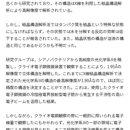
古くから研究されており，その構造はX線を利用した結晶構造解
析により高解像度で解析されている。
しかし，結晶構造解析法ではタンパク質を結晶という特殊な状態
にしなければならず，その状態では水を分解する反応の効率は低
下することが報告されていた。また，結晶状態の構造が溶液の構
造と同じであるかどうかも不明だった。
研究グループは，シアノバクテリアから高純度の光化学系IIを精
製し，クライオ電子顕微鏡装置で観察することにより，1.95Åの
解像度で立体構造を解明した。これまでにX線結晶構造解析で決
定された光化学系IIの構造の最高解像度が1.90Åなので，ほぼ同じ
精度の構造を決定することができた。これは，使用したクライオ
電子顕微鏡の冷陰極電界放射型電子銃から発生する干渉性の高い
電子ビームを活用した結果。
しかしながら，クライオ電顕観察の際に一般的に用いられる電子
線量で観察したにもかかわらず，光化学系IIの一部の領域に電子
線による損傷が見られた。そこで段階的に電子線量を変えて構造