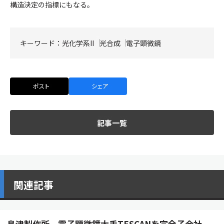
構造決定の指標にもなる。
キーワード：
光化学系II
光合成
電子顕微鏡
ポスト
シェア
記事一覧
関連記事
島津製作所、電子顕微鏡大手TESCANを完全子会社