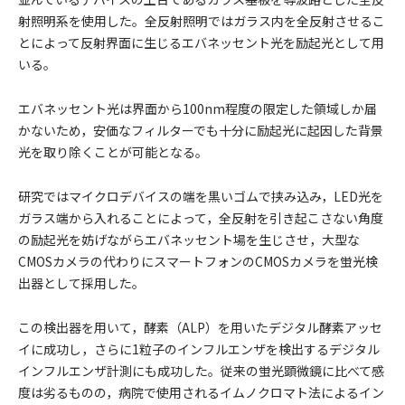
射照明系を使用した。全反射照明ではガラス内を全反射させるこ
とによって反射界面に生じるエバネッセント光を励起光として用
いる。
エバネッセント光は界面から100nm程度の限定した領域しか届
かないため，安価なフィルターでも十分に励起光に起因した背景
光を取り除くことが可能となる。
研究ではマイクロデバイスの端を黒いゴムで挟み込み，LED光を
ガラス端から入れることによって，全反射を引き起こさない角度
の励起光を妨げながらエバネッセント場を生じさせ，大型な
CMOSカメラの代わりにスマートフォンのCMOSカメラを蛍光検
出器として採用した。
この検出器を用いて，酵素（ALP）を用いたデジタル酵素アッセ
イに成功し，さらに1粒子のインフルエンザを検出するデジタル
インフルエンザ計測にも成功した。従来の蛍光顕微鏡に比べて感
度は劣るものの，病院で使用されるイムノクロマト法によるイン