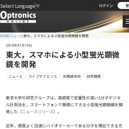
Select Language
▼
ログイン
登
HOME
ニュース
東大，スマホによる小型蛍光顕微鏡を開発
2019年07月19日
東大，スマホによる小型蛍光顕微
鏡を開発
ニュース
ライフサイエンス
光関連技術
研究開発
東京大学の研究グループは，高感度で定量性の高い1分子デジタ
ル計測法を，スマートフォンで簡便にできる小型蛍光顕微鏡を開
発した（
ニュースリリース
）。
近年，感度よく迅速にバイオマーカーである分子を検出できる方