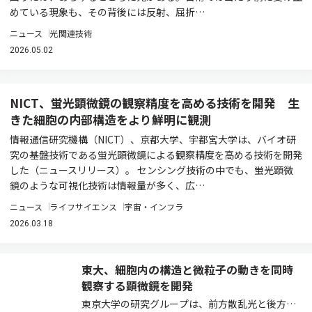
めている現象も、その背後には反射、屈折…
ニュース
光関連技術
2026.05.02
NICT、蛍光顕微鏡の観察精度を高める技術を開発 生
きた細胞の内部構造をより鮮明に観測
情報通信研究機構（NICT）、京都大学、宇都宮大学は、バイオ研
究の基盤技術である蛍光顕微鏡による観察精度を高める技術を開発
した（ニュースリリース）。 センシング技術の中でも、蛍光顕微
鏡のような可視化技術は情報量が多く、広…
ニュース
ライフサイエンス
宇宙・インフラ
2026.03.18
東大、細胞内の構造と微粒子の動きを同時
観察する顕微鏡を開発
東京大学の研究グループは、前方散乱光と後方散