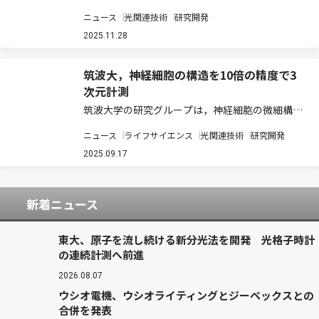
乱光を同時に定量する「双方向定量散乱顕微鏡」
ニュース
光関連技術
研究開発
を開発した（ニュースリリース）。 ラベルフリー
顕微鏡として広く用いられる定量位相顕微鏡
2025.11.28
（QPM）は、試料の屈折率分布に起因する前方
散…
筑波大，神経細胞の構造を10倍の精度で3
次元計測
筑波大学の研究グループは，神経細胞の微細構造
を高速かつ高精度に3次元計測する技術を開発し
ニュース
ライフサイエンス
光関連技術
研究開発
た（ニュースリリース）。 脳は一つの神経細胞，
またはシナプス結合を基本単位として構成され，
2025.09.17
それらの形態や構成要素の変化が情報処理の基…
新着ニュース
東大、原子を流し続ける新分光法を開発 光格子時計
の連続計測へ前進
2026.08.07
ウシオ電機、ウシオライティングとジーベックスとの
合併を発表