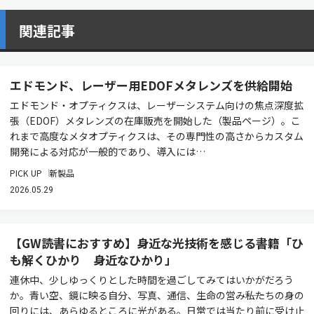
関連記事
エドモンド、レーザー用EDOFメタレンズを供給開始
エドモンド・オプティクスは、レーザーシステム向けの焦点深度拡
張（EDOF）メタレンズの在庫販売を開始した（製品ページ）。こ
れまで高度なメタオプティクスは、その専門性の高さからカスタム
開発による対応が一般的であり、導入には…
PICK UP
新製品
2026.05.29
【GW読書におすすめ】身近な光技術を感じる書籍「ひ
も解くひかり 身近なひかり」
連休中、少しゆっくりとした時間を過ごしてみてはいかがだろう
か。青い空、鏡に映る自分、写真、通信、生命の営み――私たちの身の
回りには、あらゆるところに光がある。日常では当たり前に受け止