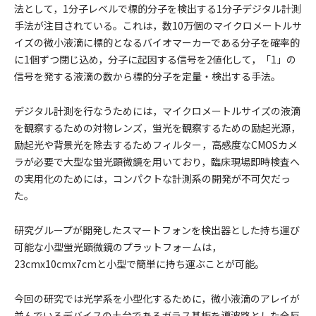
法として，1分子レベルで標的分子を検出する1分子デジタル計測
手法が注目されている。これは，数10万個のマイクロメートルサ
イズの微小液滴に標的となるバイオマーカーである分子を確率的
に1個ずつ閉じ込め，分子に起因する信号を2値化して，「1」の
信号を発する液滴の数から標的分子を定量・検出する手法。
デジタル計測を行なうためには，マイクロメートルサイズの液滴
を観察するための対物レンズ，蛍光を観察するための励起光源，
励起光や背景光を除去するためフィルター，高感度なCMOSカメ
ラが必要で大型な蛍光顕微鏡を用いており，臨床現場即時検査へ
の実用化のためには，コンパクトな計測系の開発が不可欠だっ
た。
研究グループが開発したスマートフォンを検出器とした持ち運び
可能な小型蛍光顕微鏡のプラットフォームは，
23cmx10cmx7cmと小型で簡単に持ち運ぶことが可能。
今回の研究では光学系を小型化するために，微小液滴のアレイが
並んでいるデバイスの土台であるガラス基板を導波路とした全反