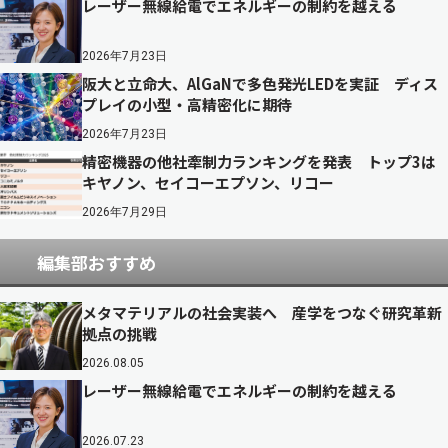
レーザー無線給電でエネルギーの制約を越える
2026年7月23日
阪大と立命大、AlGaNで多色発光LEDを実証 ディス
プレイの小型・高精密化に期待
2026年7月23日
精密機器の他社牽制力ランキングを発表 トップ3は
キヤノン、セイコーエプソン、リコー
2026年7月29日
編集部おすすめ
メタマテリアルの社会実装へ 産学をつなぐ研究革新
拠点の挑戦
2026.08.05
レーザー無線給電でエネルギーの制約を越える
2026.07.23