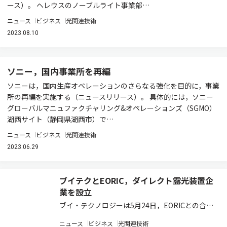
ース）。 ヘレウスのノーブルライト事業部…
ニュース
ビジネス
光関連技術
2023.08.10
ソニー，国内事業所を再編
ソニーは，国内生産オペレーションのさらなる強化を目的に，事業
所の再編を実施する（ニュースリリース）。 具体的には，ソニー
グローバルマニュファクチャリング&オペレーションズ（SGMO）
湖西サイト（静岡県湖西市）で…
ニュース
ビジネス
光関連技術
2023.06.29
ブイテクとEORIC，ダイレクト露光装置企
業を設立
ブイ・テクノロジーは5月24日，EORICとの合弁
によりLE-TECHNOLOGYを設⽴したと発表した
ニュース
ビジネス
光関連技術
（ニュースリリース）。 EORICは，⾼精細化する