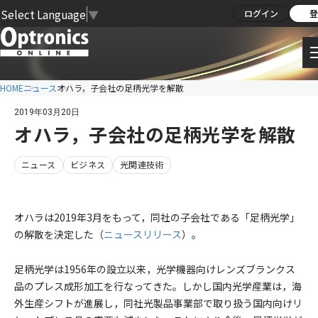
Select Language
▼
ログイン
登
HOME
ニュース
オハラ，子会社の足柄光学を解散
2019年03月20日
オハラ，子会社の足柄光学を解散
ニュース
ビジネス
光関連技術
オハラは2019年3月をもって，同社の子会社である「足柄光学」
の解散を決定した（
ニュースリリース
）。
足柄光学は1956年の設立以来，光学機器向けレンズブランクス
品のプレス成形加工を行なってきた。しかし国内光学産業は，海
外生産シフトが進展し，同社光製品事業部で取り扱う国内向けリ