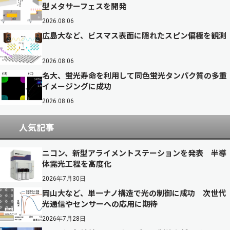
型メタサーフェスを開発
2026.08.06
広島大など、ビスマス表面に隠れたスピン偏極を観測
2026.08.06
名大、蛍光寿命を利用して同色蛍光タンパク質の多重
イメージングに成功
2026.08.06
人気記事
ニコン、新型アライメントステーションを発表 半導
体露光工程を高度化
2026年7月30日
岡山大など、単一ナノ構造で光の制御に成功 次世代
光通信やセンサーへの応用に期待
2026年7月28日