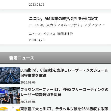
電⼦回路の撮像に対応する観察光学系，LED・ラ
2023.06.06
ンプ光源を最⼤限に有効…
ニコン，AM事業の統括会社を米に設立
ニコンは，米カリフォルニア州に，アディティブ
マニュファクチャリング（AM）事業の統括会社
ニュース
ビジネス
光関連技術
Nikon Advanced Manufacturing, Inc.（CEO:
Hamid Zarringhalam、Co-CEO:…
2023.04.26
新着ニュース
Lumibird、Cilas株を売却しレーザー・メガジュール
保守事業を取得
2026.08.06
フラウンホーファーILT、PFASフリーコーティングの
レーザー製造技術を開発
2026.08.06
東京農工大とNICT、テラヘルツ波を95％吸収する薄