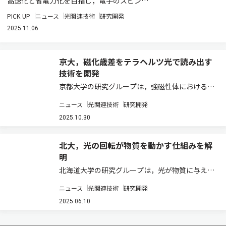
高速化と省電力化を目指し，電子のスピン…
PICK UP
ニュース
光関連技術
研究開発
2025.11.06
京大，磁化歳差をテラヘルツ光で読み出す
技術を開発
京都大学の研究グループは，強磁性体におけるス
ピン（磁化）歳差運動の情報を，テラヘルツ
ニュース
光関連技術
研究開発
（THz）光の偏光回転として直接読み出すことに
成功した（ニュースリリース）。 従来，磁化の超
2025.10.30
高速ダイナミクスの検出には，磁気光学効果や
T…
北大，光の回転が物質を動かす仕組みを解
明
北海道大学の研究グループは，光が物質に与え
る，回転の力（光トルク）の源である角運動量
ニュース
光関連技術
研究開発
を，スピンと軌道の二つに分け，それぞれの損失
量を個別に測定・解析できる新たな理論を提案し
2025.06.10
た（ニュースリリース）。 光には，まっすぐ進む
だ…