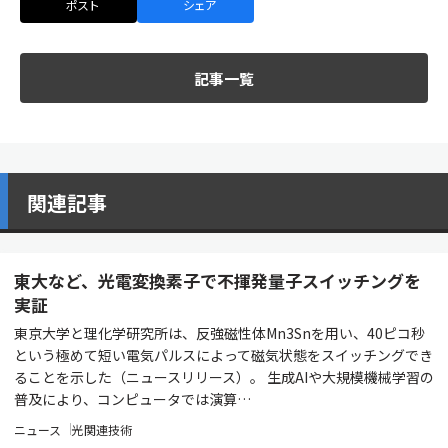
ポスト
シェア
記事一覧
関連記事
東大など、光電変換素子で不揮発量子スイッチングを
実証
東京大学と理化学研究所は、反強磁性体Mn3Snを用い、40ピコ秒
という極めて短い電気パルスによって磁気状態をスイッチングでき
ることを示した（ニュースリリース）。 生成AIや大規模機械学習の
普及により、コンピュータでは演算…
ニュース
光関連技術