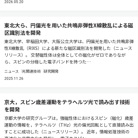
2026.05.20
東北大ら、円偏光を用いた共鳴非弾性X線散乱による磁
区識別法を開発
東北大学、早稲田大学、大阪公立大学は、円偏光を用いた共鳴非弾
性X線散乱（RIXS）による新たな磁区識別法を開発した（ニュース
リリース）。 交替磁性体は全体としての磁化がゼロでありなが
ら、スピンの分極した電子バンドを持つた…
ニュース
光関連技術
研究開発
2025.11.26
京大，スピン歳差運動をテラヘルツ光で読み出す技術
を開発
京都大学の研究グループは，強磁性体におけるスピン（磁化）歳差
運動の情報を，テラヘルツ（THz）光の偏光回転として直接読み出
すことに成功した（ニュースリリース）。 近年，情報処理技術の