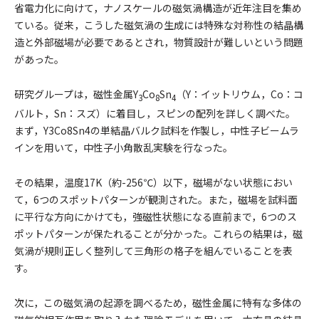
省電力化に向けて，ナノスケールの磁気渦構造が近年注目を集め
ている。従来，こうした磁気渦の生成には特殊な対称性の結晶構
造と外部磁場が必要であるとされ，物質設計が難しいという問題
があった。
研究グループは，磁性金属Y
Co
Sn
（Y：イットリウム，Co：コ
3
8
4
バルト，Sn：スズ）に着目し，スピンの配列を詳しく調べた。
まず，Y3Co8Sn4の単結晶バルク試料を作製し，中性子ビームラ
インを用いて，中性子小角散乱実験を行なった。
その結果，温度17K（約-256℃）以下，磁場がない状態におい
て，6つのスポットパターンが観測された。また，磁場を試料面
に平行な方向にかけても，強磁性状態になる直前まで，6つのス
ポットパターンが保たれることが分かった。これらの結果は，磁
気渦が規則正しく整列して三角形の格子を組んでいることを表
す。
次に，この磁気渦の起源を調べるため，磁性金属に特有な多体の