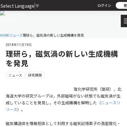
Select Language
▼
ログイン
登
HOME
ニュース
理研ら，磁気渦の新しい生成機構を発見
2018年11月19日
理研ら，磁気渦の新しい生成機構
を発見
ニュース
研究開発
理化学研究所（理研），北
海道大学の研究グループは，外部磁場がない状態でも磁気渦が生
成していることを発見し，その生成機構を解明した（
ニュースリ
リース
）。
磁気構造体を情報担体として利用する磁気記憶素子の高密度化・