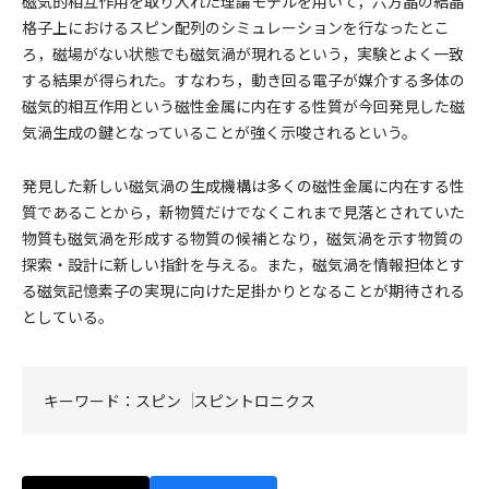
磁気的相互作用を取り入れた理論モデルを用いて，六方晶の結晶
格子上におけるスピン配列のシミュレーションを行なったとこ
ろ，磁場がない状態でも磁気渦が現れるという，実験とよく一致
する結果が得られた。すなわち，動き回る電子が媒介する多体の
磁気的相互作用という磁性金属に内在する性質が今回発見した磁
気渦生成の鍵となっていることが強く示唆されるという。
発見した新しい磁気渦の生成機構は多くの磁性金属に内在する性
質であることから，新物質だけでなくこれまで見落とされていた
物質も磁気渦を形成する物質の候補となり，磁気渦を示す物質の
探索・設計に新しい指針を与える。また，磁気渦を情報担体とす
る磁気記憶素子の実現に向けた足掛かりとなることが期待される
としている。
キーワード：
スピン
スピントロニクス