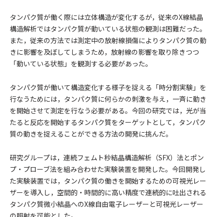
タンパク質が働く際には立体構造が変化するが，従来のX線結晶
構造解析ではタンパク質が動いている状態の観測は困難だった。
また，従来の方法では測定中の放射線損傷によりタンパク質の動
きに影響を及ぼしてしまうため，放射線の影響を取り除きつつ
「動いている状態」を観測する必要があった。
タンパク質が働いて構造変化する様子を捉える「時分割実験」を
行なうためには，タンパク質に何らかの刺激を与え，一斉に動き
を開始させて測定を行なう必要がある。今回の研究では，光が当
たると反応を開始するタンパク質をターゲットとして，タンパク
質の動きを捉えることができる方法の開発に挑んだ。
研究グループは，連続フェムト秒結晶構造解析（SFX）法とポン
プ・プローブ法を組み合わせた実験装置を開発した。今回開発し
た実験装置では，タンパク質の働きを開始するための可視光レー
ザーを導入し，空間的・時間的に高い精度で連続的に吐出される
タンパク質微小結晶へのX線自由電子レーザーと可視光レーザー
の照射を可能とした。