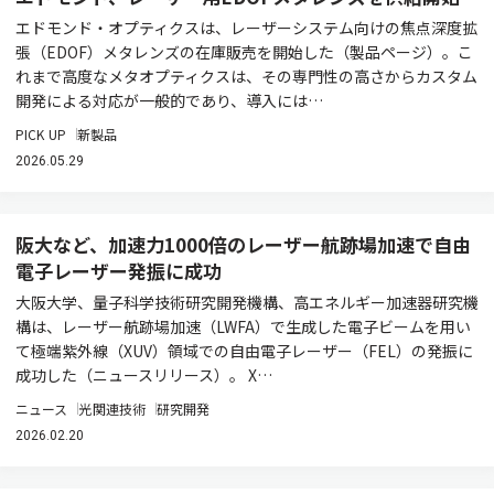
エドモンド・オプティクスは、レーザーシステム向けの焦点深度拡
張（EDOF）メタレンズの在庫販売を開始した（製品ページ）。こ
れまで高度なメタオプティクスは、その専門性の高さからカスタム
開発による対応が一般的であり、導入には…
PICK UP
新製品
2026.05.29
阪大など、加速力1000倍のレーザー航跡場加速で自由
電子レーザー発振に成功
大阪大学、量子科学技術研究開発機構、高エネルギー加速器研究機
構は、レーザー航跡場加速（LWFA）で生成した電子ビームを用い
て極端紫外線（XUV）領域での自由電子レーザー（FEL）の発振に
成功した（ニュースリリース）。 X…
ニュース
光関連技術
研究開発
2026.02.20