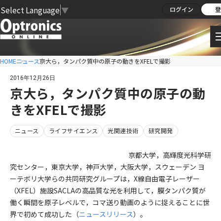
Select Language
▼
ログイン
登
HOME
ニュース
京大ら，タンパク質中の原子の動きをXFELで撮影
2016年12月26日
京大ら，タンパク質中の原子の動
きをXFELで撮影
ニュース
ライフサイエンス
光関連技術
研究開発
京都大学，高輝度光科学研
究センター，東京大学，神戸大学，大阪大学，スウェーデン ヨ
ーテボリ大学らの共同研究グループは，X線自由電子レーザー
（XFEL）施設SACLAの高品質な光を利用して，膜タンパク質が
働く瞬間を原子レベルで，コマ送り動画のように捉えることに世
界で初めて成功した（
ニュースリリース
）。