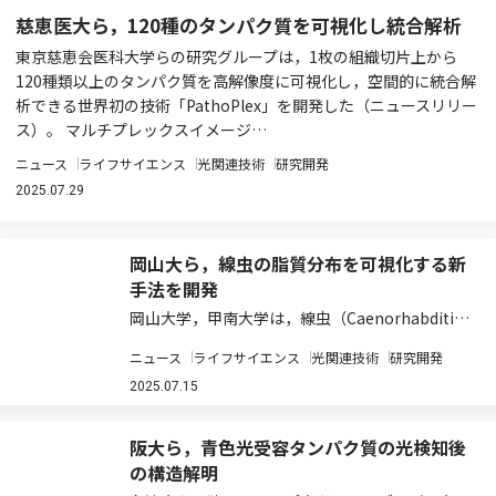
慈恵医大ら，120種のタンパク質を可視化し統合解析
東京慈恵会医科大学らの研究グループは，1枚の組織切片上から
120種類以上のタンパク質を高解像度に可視化し，空間的に統合解
析できる世界初の技術「PathoPlex」を開発した（ニュースリリー
ス）。 マルチプレックスイメージ…
ニュース
ライフサイエンス
光関連技術
研究開発
2025.07.29
岡山大ら，線虫の脂質分布を可視化する新
手法を開発
岡山大学，甲南大学は，線虫（Caenorhabditis
elegans）の体内構造を保持したまま連続切片を
ニュース
ライフサイエンス
光関連技術
研究開発
取得し，脂質分布を三次元的に可視化する質量分
析イメージング手法を開発した（ニュースリリー
2025.07.15
ス）。 線虫は，発生生物…
阪大ら，青色光受容タンパク質の光検知後
の構造解明