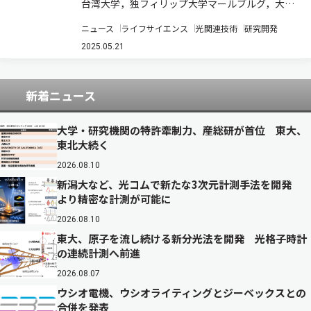
台湾大学，独フィリップ大学マールブルグ，大阪
大学，台湾中央研究院・生物化學研究所，理化学
ニュース
ライフサイエンス
光関連技術
研究開発
研究所，高輝度光科学研究センター，東北大学，
京都大学，兵庫県立大学，名古屋大学，仏グルノ
2025.05.21
ーブル・アルプ大学，欧州シンクロトロン放射
光…
新着ニュース
大学・研究機関の特許牽制力、産総研が首位 東大、
東北大続く
2026.08.10
新潟大など、光コムで新たな3次元計測手法を開発
より精密な計測が可能に
2026.08.10
東大、原子を流し続ける新分光法を開発 光格子時計
の連続計測へ前進
2026.08.07
ウシオ電機、ウシオライティングとジーベックスとの
合併を発表