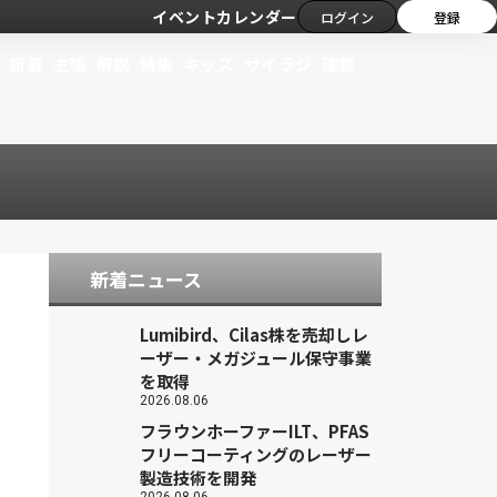
イベントカレンダー
ログイン
登録
新着
主張
解説
特集
キッズ
サイラジ
連載
新着ニュース
Lumibird、Cilas株を売却しレ
ーザー・メガジュール保守事業
を取得
2026.08.06
フラウンホーファーILT、PFAS
フリーコーティングのレーザー
製造技術を開発