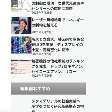
の制御に成功 次世代光通信や
センサーへの応用に期待
2026年7月28日
レーザー無線給電でエネルギー
の制約を越える
2026年7月23日
阪大と立命大、AlGaNで多色発
光LEDを実証 ディスプレイの
小型・高精密化に期待
2026年7月23日
精密機器の他社牽制力ランキン
グを発表 トップ3はキヤノン、
セイコーエプソン、リコー
2026年7月29日
編集部おすすめ
メタマテリアルの社会実装へ
産学をつなぐ研究革新拠点の挑
戦