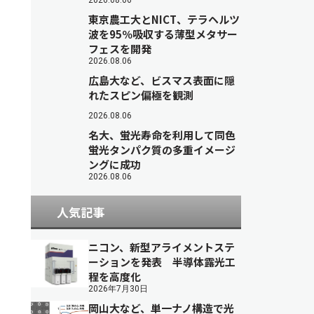
2026.08.06
東京農工大とNICT、テラヘルツ
波を95％吸収する薄型メタサー
フェスを開発
2026.08.06
広島大など、ビスマス表面に隠
れたスピン偏極を観測
2026.08.06
名大、蛍光寿命を利用して同色
蛍光タンパク質の多重イメージ
ングに成功
2026.08.06
人気記事
ニコン、新型アライメントステ
ーションを発表 半導体露光工
程を高度化
2026年7月30日
岡山大など、単一ナノ構造で光