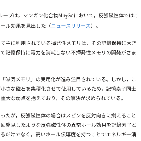
ループは，マンガン化合物Mn
Geにおいて，反強磁性体ではこ
3
ホール効果を見出した（
ニュースリリース
）。
して主に利用されている揮発性メモリは，その記憶保持に大き
して記憶保持に電力を消耗しない不揮発性メモリの開発がさま
る「磁気メモリ」の実用化が進み注目されている。しかし，こ
ば小さな磁石を集積化させて使用しているため，記憶素子同士
う重大な弱点を抱えており，その解決が求められている。
あったが，反強磁性体の場合はスピンを反対向きに揃えること
今回発見したような反強磁性体の異常ホール効果を記憶素子と
なるだけでなく，高いホール伝導度を持つことでエネルギー消