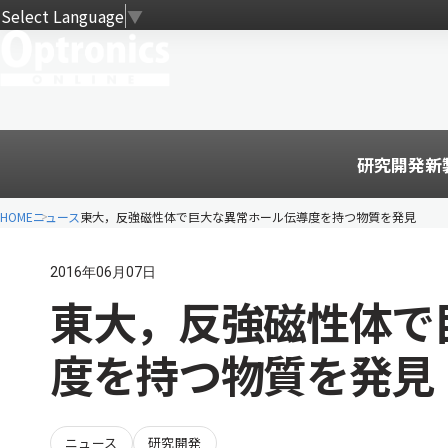
Select Language
▼
研究開発
新
HOME
ニュース
東大，反強磁性体で巨大な異常ホール伝導度を持つ物質を発見
2016年06月07日
東大，反強磁性体で
度を持つ物質を発見
ニュース
研究開発