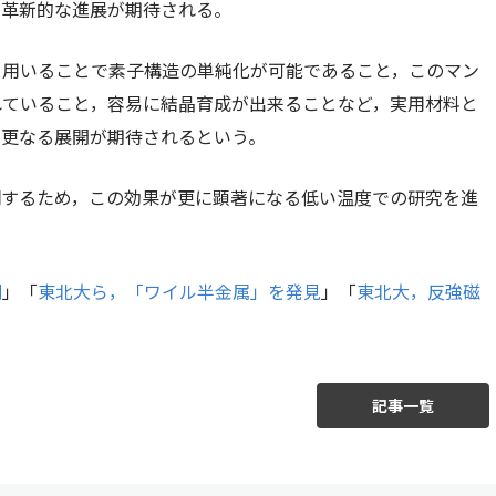
る革新的な進展が期待される。
を用いることで素子構造の単純化が可能であること，このマン
れていること，容易に結晶育成が出来ることなど，実用材料と
の更なる展開が期待されるという。
明するため，この効果が更に顕著になる低い温度での研究を進
測
」「
東北大ら，「ワイル半金属」を発見
」「
東北大，反強磁
記事一覧