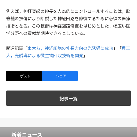
例えば，神経突起の伸長を人為的にコントロールすることは，脳
脊髄の損傷により断裂した神経回路を修復するために必須の医療
技術となる。この技術は神経回路修復をはじめとした，幅広い医
学分野への貢献が期待できるとしている。
関連記事「
東大ら，神経細胞の伸長方向の光誘導に成功
」「
農工
大，光誘導による微生物回収技術を開発
」
ポスト
シェア
記事一覧
新着ニュース