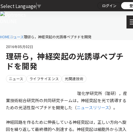
Select Language
▼
ログイン
登
HOME
ニュース
理研ら，神経突起の光誘導ペプチドを開発
2016年05月02日
理研ら，神経突起の光誘導ペプチ
ドを開発
ニュース
ライフサイエンス
光関連技術
理化学研究所（理研），産
業技術総合研究所の共同研究チームは，神経突起を光で誘導する
ための光活性型ペプチドを開発した（
ニュースリリース
）。
神経回路を作るために伸長している神経突起は，正しい方向へ旋
回を繰り返して最終標的へ到達する。神経突起は細胞外から流入