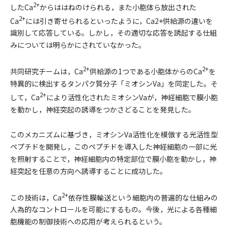
2+
したCa
からははねのけられる，また小胞体ら放出された
2+
Ca
には引き寄せられるといったように，Ca2+供給源の違いを
識別して応答している。しかし，その適切な応答を誘起する仕組
みについては明らかにされていなかった。
2+
2+
共同研究チームは，Ca
供給源の1つである小胞体からのCa
を
特異的に検出するタンパク質分子「ミオシンVa」を同定した。そ
2+
して，Ca
により活性化されたミオシンVaが，神経細胞で膜小胞
を動かし，神経突起の誘導をつかさどることを発見した。
このメカニズムに基づき，ミオシンVa活性化を模倣する光活性型
ペプチドを開発し，このペプチドを導入した神経細胞の一部に光
を照射することで，神経細胞内の特定部位で膜小胞を動かし，神
経突起を任意の方向へ誘導することに成功した。
2+
この技術は，Ca
依存性膜輸送という細胞内の普遍的な仕組みの
人為的なコントロールを可能にするもの。今後，光による各種細
胞機能の制御技術への応用が考えられるという。