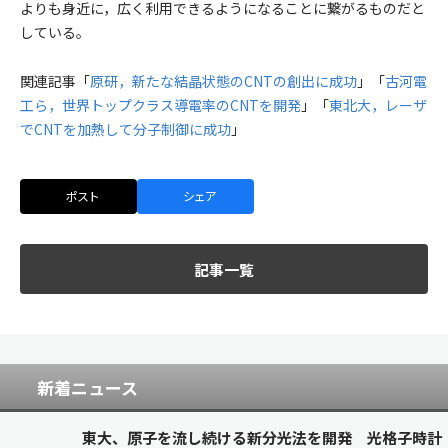
よりも身近に，広く利用できるようになることに繋がるものだと
している。
関連記事「
原研，新たな結晶状態のCNTの創出に成功
」「
古河電
工ら，世界トップクラス導電率のCNTを開発
」「
東北大，レーザ
でCNTを加熱して分子制御に成功
」
ポスト
シェア
記事一覧
新着ニュース
東大、原子を流し続ける新分光法を開発 光格子時計