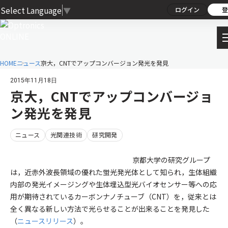
Select Language
▼
ログイン
登
HOME
ニュース
京大，CNTでアップコンバージョン発光を発見
2015年11月18日
京大，CNTでアップコンバージョ
ン発光を発見
ニュース
光関連技術
研究開発
京都大学の研究グループ
は，近赤外波長領域の優れた蛍光発光体として知られ，生体組織
内部の発光イメージングや生体埋込型光バイオセンサー等への応
用が期待されているカーボンナノチューブ（CNT）を，従来とは
全く異なる新しい方法で光らせることが出来ることを発見した
（
ニュースリリース
）。