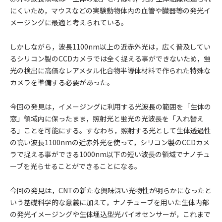
にくいため，マウスなどの実験動物体内の血管や臓器等の発光イ
メージングに最適と考えられている。
しかしながら，波長1100nm以上の近赤外光は，広く普及してい
るシリコン製のCCDカメラでは全く捉える事ができないため，蛍
光の検出に高価なレアメタル化合物半導体材料で作られた特殊な
カメラを準備する必要があった。
今回の発見は，イメージングに利用する光波長の範囲を「生体の
窓」領域内に保ったまま，照射光と蛍光の光波長を「入れ替え
る」ことを可能にする。すなわち，照射する光として生体透過性
の高い波長1100nmの近赤外光を使って，シリコン製のCCDカメ
ラで捉える事ができる1000nm以下の短い波長の領域でナノチュ
ーブを光らせることができることになる。
今回の発見は，CNTの新たな興味深い光物性が明らかになったと
いう基礎科学的な意義に加えて，ナノチューブを用いた生体内部
の発光イメージングや生体埋込型光バイオセンサーが，これまで