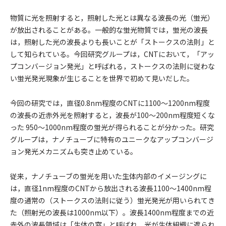
物質に光を照射すると，照射した光とは異なる波長の光（蛍光）
が放出されることがある。一般的な蛍光物質では，蛍光の波長
は，照射した光の波長よりも長いことが「ストークスの法則」と
して知られている。今回研究グループは，CNTにおいて，「アッ
プコンバージョン発光」と呼ばれる，ストークスの法則に従わな
い蛍光発光現象が生じることを世界で初めて見いだした。
今回の研究では，直径0.8nm程度のCNTに1100〜1200nm程度
の波長の近赤外光を照射すると，波長が100〜200nm程度短くな
った 950〜1000nm程度の蛍光が得られることが分かった。研究
グループは，ナノチューブに特有のユニークなアップコンバージ
ョン発光メカニズムも突き止めている。
従来，ナノチューブの蛍光を用いた生体内部のイメージングに
は，直径1nm程度のCNTから放出される波長1100〜1400nm程
度の通常の（ストークスの法則に従う）蛍光発光が用いられてき
た（照射光の波長は1000nm以下）。波長1400nm程度までの近
赤外の波長領域は「生体の窓」と呼ばれ，光が生体組織に遮られ