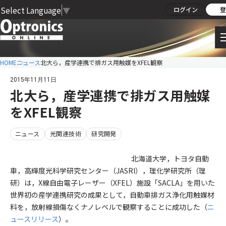
Select Language
▼
ログイン
登
HOME
ニュース
北大ら，産学連携で排ガス用触媒をXFEL観察
2015年11月11日
北大ら，産学連携で排ガス用触媒
をXFEL観察
ニュース
光関連技術
研究開発
北海道大学，トヨタ自動
車，高輝度光科学研究センター（JASRI），理化学研究所（理
研）は，X線自由電子レーザー（XFEL）施設「SACLA」を用いた
世界初の産学連携研究の成果として，自動車排ガス浄化用触媒材
料を，放射線損傷なくナノレベルで観察することに成功した（
ニ
ュースリリース
）。