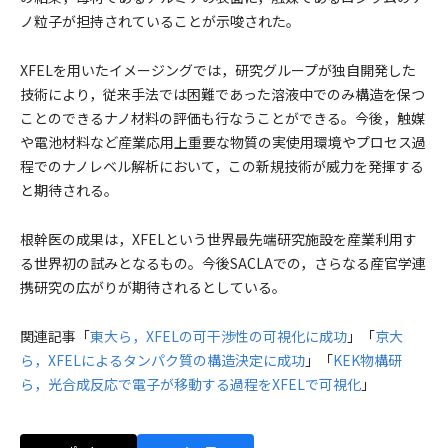
ノ粒子が担持されていることが示唆された。
XFELを用いたイメージングでは，研究グループが独自開発した
技術により，従来手法では困難であった溶液中でのみ構造を保つ
ことのできるナノ材料の評価も行なうことができる。今後，触媒
や電池材料など産業応用上重要な物質の実使用環境やプロセス過
程でのナノレベル解析において，この新規技術が威力を発揮する
と期待される。
根幹医の成果は，XFELという世界最先端研究施設を産業利用す
る世界初の試みとなるもの。今後SACLAでの，さらなる産官学連
携研究の広がりが期待されるとしている。
関連記事「
東大ら，XFELの可干渉性の可視化に成功
」「
京大
ら，XFELによるタンパク質の構造決定に成功
」「
KEK物構研
ら，光合成反応で電子が移動する過程をXFELで可視化
」