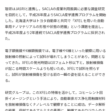
理研はJASRIと連携し，SACLAの産業利用振興に必要な調査研究
を目的として，平成26年度よりSACLA産学連携プログラムを開始
した。北海道大学はトヨタ自動車と共同で「XFEL を用いた自動
車用ナノマテリアルの形態や状態の把握」という課題を提出し，
平成26年度より2年連続でSACLA産学連携プログラムに採択され
た。
電子顕微鏡やX線顕微鏡では，電子線やX線といった観察に用いる
放射線の照射によって試料が壊れてしまうことがあり，問題とな
ってきた。XFELの発光時間は10フェムト秒以下と，放射線損傷
が起こる時間スケールよりも短いため，XFELで試料を照らす
と，試料が放射線損傷を受ける前の一瞬の姿を捉えることができ
る。
研究グループは，このXFELの特徴を活かして，コヒーレント回
折イメージングという手法により，自動車排ガス浄化用触媒材料
を放射線損傷なくナノレベルで観察することに成功。データ解析
の結果，母材であるアルミナの表面に，触媒であるロジウムのナ