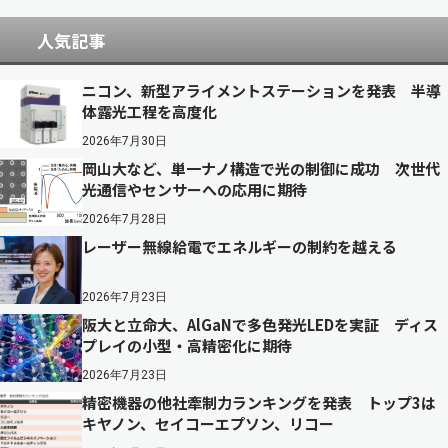
人気記事
ニコン、新型アライメントステーションを発表 半導
体露光工程を高度化
2026年7月30日
岡山大など、単一ナノ構造で光の制御に成功 次世代
光通信やセンサーへの応用に期待
2026年7月28日
レーザー無線給電でエネルギーの制約を越える
2026年7月23日
阪大と立命大、AlGaNで多色発光LEDを実証 ディス
プレイの小型・高精密化に期待
2026年7月23日
精密機器の他社牽制力ランキングを発表 トップ3は
キヤノン、セイコーエプソン、リコー