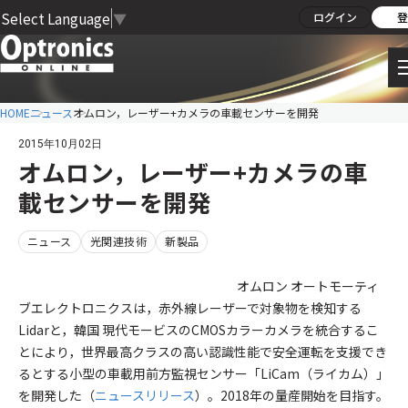
Select Language
▼
ログイン
登
HOME
ニュース
オムロン，レーザー+カメラの車載センサーを開発
2015年10月02日
オムロン，レーザー+カメラの車
載センサーを開発
ニュース
光関連技術
新製品
オムロン オートモーティ
ブエレクトロニクスは，赤外線レーザーで対象物を検知する
Lidarと，韓国 現代モービスのCMOSカラーカメラを統合するこ
とにより，世界最高クラスの高い認識性能で安全運転を支援でき
るとする小型の車載用前方監視センサー「LiCam（ライカム）」
を開発した（
ニュースリリース
）。2018年の量産開始を目指す。