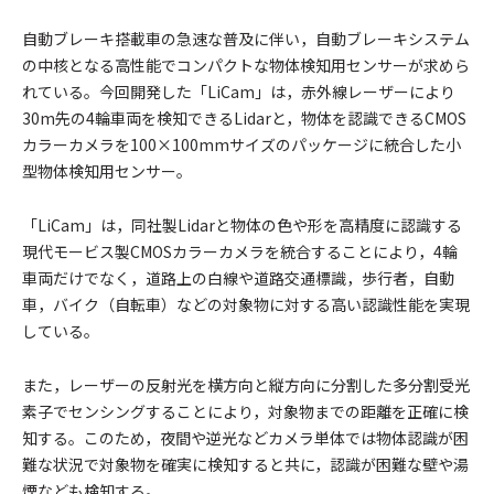
自動ブレーキ搭載車の急速な普及に伴い，自動ブレーキシステム
の中核となる高性能でコンパクトな物体検知用センサーが求めら
れている。今回開発した「LiCam」は，赤外線レーザーにより
30m先の4輪車両を検知できるLidarと，物体を認識できるCMOS
カラーカメラを100×100mmサイズのパッケージに統合した小
型物体検知用センサー。
「LiCam」は，同社製Lidarと物体の色や形を高精度に認識する
現代モービス製CMOSカラーカメラを統合することにより，4輪
車両だけでなく，道路上の白線や道路交通標識，歩行者，自動
車，バイク（自転車）などの対象物に対する高い認識性能を実現
している。
また，レーザーの反射光を横方向と縦方向に分割した多分割受光
素子でセンシングすることにより，対象物までの距離を正確に検
知する。このため，夜間や逆光などカメラ単体では物体認識が困
難な状況で対象物を確実に検知すると共に，認識が困難な壁や湯
煙なども検知する。