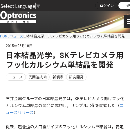
Select Language
▼
ログイン
登
HOME
ニュース
日本結晶光学，8Kテレビカメラ用フッ化カルシウム単結晶を開発
2015年06月10日
日本結晶光学，8Kテレビカメラ用
フッ化カルシウム単結晶を開発
ニュース
光関連技術
新製品
研究開発
三井金属グループの日本結晶光学は，8Kテレビカメラ向けフッ化
カルシウム単結晶の開発に成功し，サンプル出荷を開始した（
ニ
ュースリリース
）。
従来，超低歪の大口径サイズのフッ化カルシウム単結晶は，安定