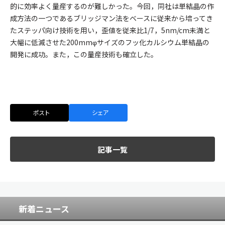
的に効率よく量産するのが難しかった。今回，同社は単結晶の作
成方法の一つであるブリッジマン法をベースに従来から培ってき
たステッパ向け技術を用い，歪値を従来比1/7，5nm/cm未満と
大幅に低減させた200mmφサイズのフッ化カルシウム単結晶の
開発に成功。また，この量産技術も確立した。
ポスト
シェア
記事一覧
新着ニュース