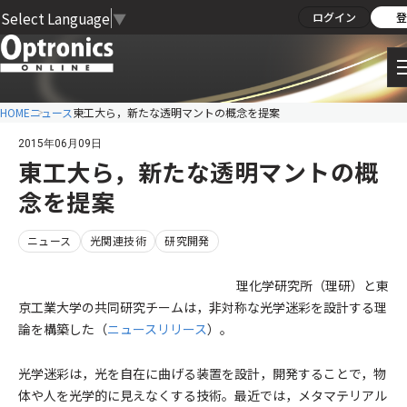
Select Language
▼
ログイン
登
HOME
ニュース
東工大ら，新たな透明マントの概念を提案
2015年06月09日
東工大ら，新たな透明マントの概
念を提案
ニュース
光関連技術
研究開発
理化学研究所（理研）と東
京工業大学の共同研究チームは，非対称な光学迷彩を設計する理
論を構築した（
ニュースリリース
）。
光学迷彩は，光を自在に曲げる装置を設計，開発することで，物
体や人を光学的に見えなくする技術。最近では，メタマテリアル