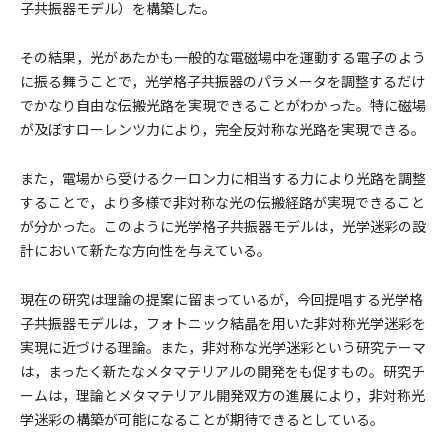
子共振器モデル）を構築した。
その結果，光があたかも一般的な電磁場中を運動する電子のよう
に振る舞うことで，光学格子共振器のパラメータを調整するだけ
でかなり自由な伝搬光路を実現できることがわかった。特に磁場
が及ぼすローレンツ力により，完全反対称な光路を実現できる。
また，電場から受けるクーロン力に相当する力により光路を調整
することで，より多様で非対称な光の伝搬経路が実現できること
が分かった。このように光学格子共振器モデルは，光学迷彩の設
計において新たな方向性を与えている。
現在の研究は理論の提案に留まっているが，今回提唱する光学格
子共振器モデルは，フォトニック結晶を用いた非対称光学迷彩を
実現に近づける理論。また，非対称な光学迷彩という研究テーマ
は，まったく新たなメタマテリアルの開発をも促すもの。研究チ
ームは，理論とメタマテリアル開発双方の進展により，非対称光
学迷彩の構築が可能になることが期待できるとしている。