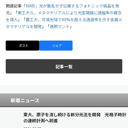
関連記事「
NIMS，光が散乱せず伝搬するフォトニック結晶を発
見
」「
東工大ら，メタマテリアルにより光変調器に透磁率の概念
を導入
」「
農工大，可視光域で40%を超える透過率を示す金属メ
タマテリアルを開発
」「
透明マント
」
ポスト
シェア
記事一覧
新着ニュース
東大、原子を流し続ける新分光法を開発 光格子時計
の連続計測へ前進