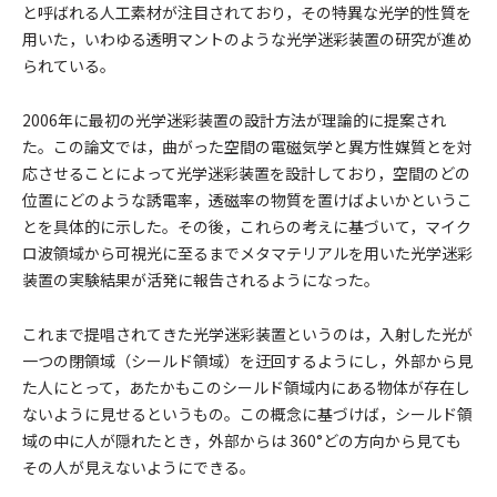
と呼ばれる人工素材が注目されており，その特異な光学的性質を
用いた，いわゆる透明マントのような光学迷彩装置の研究が進め
られている。
2006年に最初の光学迷彩装置の設計方法が理論的に提案され
た。この論文では，曲がった空間の電磁気学と異方性媒質とを対
応させることによって光学迷彩装置を設計しており，空間のどの
位置にどのような誘電率，透磁率の物質を置けばよいかというこ
とを具体的に示した。その後，これらの考えに基づいて，マイク
ロ波領域から可視光に至るまでメタマテリアルを用いた光学迷彩
装置の実験結果が活発に報告されるようになった。
これまで提唱されてきた光学迷彩装置というのは，入射した光が
一つの閉領域（シールド領域）を迂回するようにし，外部から見
た人にとって，あたかもこのシールド領域内にある物体が存在し
ないように見せるというもの。この概念に基づけば，シールド領
域の中に人が隠れたとき，外部からは 360°どの方向から見ても
その人が見えないようにできる。