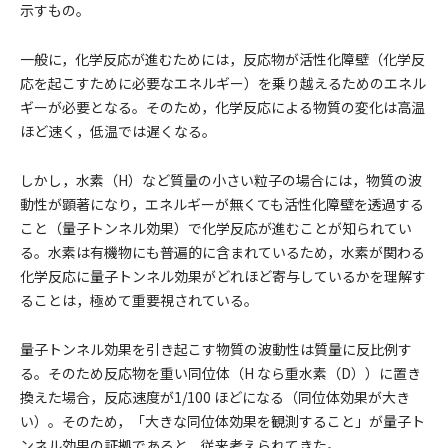
示すもの。
一般に，化学反応が進むためには，反応物が活性化障壁（化学反
応を起こすために必要なエネルギー）を乗り越えるためのエネル
ギーが必要となる。そのため，化学反応による物質の変化は高温
ほど速く，低温では遅くなる。
しかし，水素（H）など質量の小さい粒子の場合には，物質の波
動性が顕著になり，エネルギーが無くても活性化障壁を透過する
こと（量子トンネル効果）で化学反応が進むことが知られてい
る。水素は有機物にも普遍的に含まれているため，水素が関わる
化学反応に量子トンネル効果がどれほど寄与しているかを理解す
ることは，極めて重要視されている。
量子トンネル効果を引き起こす物質の波動性は質量に反比例す
る。そのため反応物を重い同位体（H なら重水素（D））に置き
換えた場合，反応速度が1/100 ほどになる（同位体効果が大き
い）。そのため，「大きな同位体効果を観測すること」が量子ト
ンネル効果の証拠であると，従来考えられてきた。