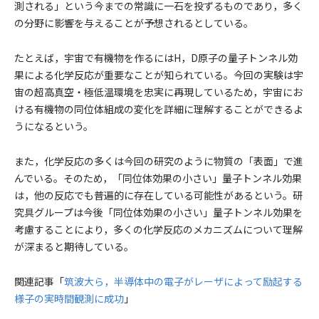
測される」という今までの常識に一石を投ずるものであり，多く
の分野に影響を与えることが予想されるとしている。
たとえば，宇宙で有機物を作るにはH，D原子の量子トンネル効
果による化学反応が重要なことが知られている。今回の実験は宇
宙の超高真空・極低温環境を忠実に再現しているため，宇宙にお
ける有機物の同位体組成の変化を詳細に理解することができるよ
うになるという。
また，化学反応の多くは今回の研究のように物質の「表面」で進
んでいる。そのため，「同位体効果の小さい」量子トンネル効果
は，他の反応でも普遍的に存在している可能性があるという。研
究具グループは今後「同位体効果の小さい」量子トンネル効果を
考慮することにより，多くの化学反応のメカニズムについて理解
が深まると期待している。
関連記事「
筑波大ら，半導体中の電子がレーザによって励起する
様子の実時間観測に成功
」