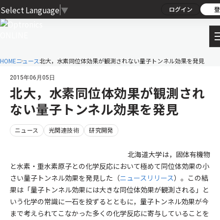
Select Language
▼
ログイン
登
HOME
ニュース
北大，水素同位体効果が観測されない量子トンネル効果を発見
2015年06月05日
北大，水素同位体効果が観測され
ない量子トンネル効果を発見
ニュース
光関連技術
研究開発
北海道大学は，固体有機物
と水素・重水素原子との化学反応において極めて同位体効果の小
さい量子トンネル効果を発見した（
ニュースリリース
）。この結
果は「量子トンネル効果には大きな同位体効果が観測される」と
いう化学の常識に一石を投ずるとともに，量子トンネル効果が今
まで考えられてこなかった多くの化学反応に寄与していることを