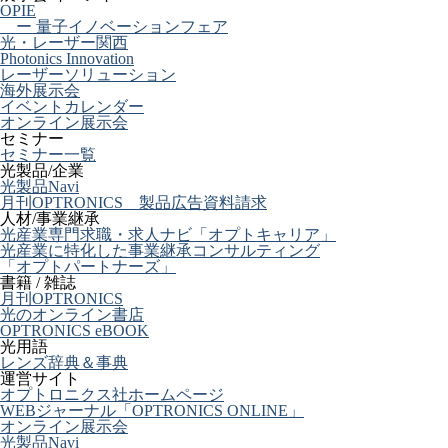
OPIE
ー 量子イノベーションフェア
光・レーザー関西
Photonics Innovation
レーザーソリューション
海外展示会
イベントカレンダー
オンライン展示会
セミナー
セミナー一覧
光製品/企業
光製品Navi
月刊OPTRONICS 製品広告資料請求
人材/事業継承
光産業専門求職・求人ナビ「オプトキャリア」
光産業に特化した事業継承コンサルティング
「オプトパートナーズ」
書籍 / 雑誌
月刊OPTRONICS
光のオンライン書店
OPTRONICS eBOOK
光用語
レンズ辞典＆事典
運営サイト
オプトロニクス社ホームページ
WEBジャーナル「OPTRONICS ONLINE」
オンライン展示会
光製品Navi