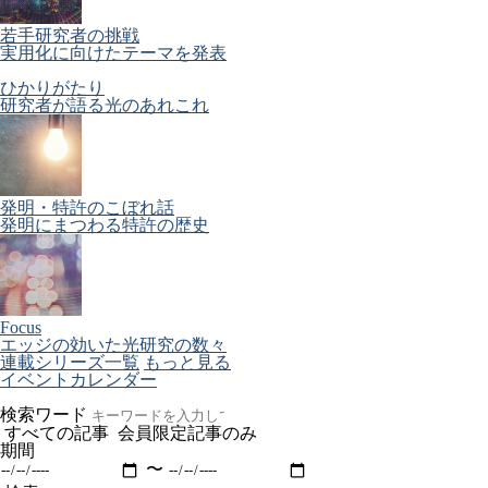
若手研究者の挑戦
実用化に向けたテーマを発表
ひかりがたり
研究者が語る光のあれこれ
発明・特許のこぼれ話
発明にまつわる特許の歴史
Focus
エッジの効いた光研究の数々
連載シリーズ一覧
もっと見る
イベントカレンダー
検索ワード
すべての記事
会員限定記事のみ
期間
〜