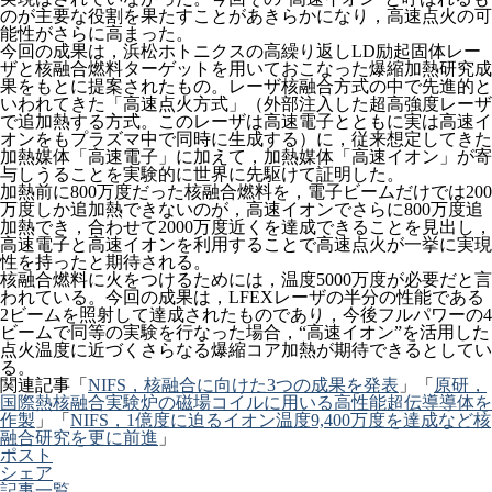
のが主要な役割を果たすことがあきらかになり，高速点火の可
能性がさらに高まった。
今回の成果は，浜松ホトニクスの高繰り返しLD励起固体レー
ザと核融合燃料ターゲットを用いておこなった爆縮加熱研究成
果をもとに提案されたもの。レーザ核融合方式の中で先進的と
いわれてきた「高速点火方式」（外部注入した超高強度レーザ
で追加熱する方式。このレーザは高速電子とともに実は高速イ
オンをもプラズマ中で同時に生成する）に，従来想定してきた
加熱媒体「高速電子」に加えて，加熱媒体「高速イオン」が寄
与しうることを実験的に世界に先駆けて証明した。
加熱前に800万度だった核融合燃料を，電子ビームだけでは200
万度しか追加熱できないのが，高速イオンでさらに800万度追
加熱でき，合わせて2000万度近くを達成できることを見出し，
高速電子と高速イオンを利用することで高速点火が一挙に実現
性を持ったと期待される。
核融合燃料に火をつけるためには，温度5000万度が必要だと言
われている。今回の成果は，LFEXレーザの半分の性能である
2ビームを照射して達成されたものであり，今後フルパワーの4
ビームで同等の実験を行なった場合，“高速イオン”を活用した
点火温度に近づくさらなる爆縮コア加熱が期待できるとしてい
る。
関連記事「
NIFS，核融合に向けた3つの成果を発表
」「
原研，
国際熱核融合実験炉の磁場コイルに用いる高性能超伝導導体を
作製
」「
NIFS，1億度に迫るイオン温度9,400万度を達成など核
融合研究を更に前進
」
ポスト
シェア
記事一覧