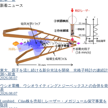
新着ニュース
東大、原子を流し続ける新分光法を開発 光格子時計の連続計
測へ前進
2026.08.07
ウシオ電機、ウシオライティングとジーベックスとの合併を発
表
2026.08.07
Lumibird、Cilas株を売却しレーザー・メガジュール保守事業を
取得