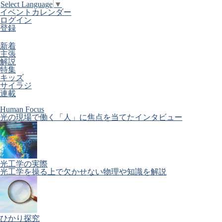
Select Language
▼
イベントカレンダー
ログイン
登録
新着
主張
解説
特集
キッズ
サイラジ
連載
Human Focus
光の現場で働く「人」に焦点を当てたインタビュー
光工学の実際
光工学を操る上で欠かせない物理や知識を解説
ひかり探究