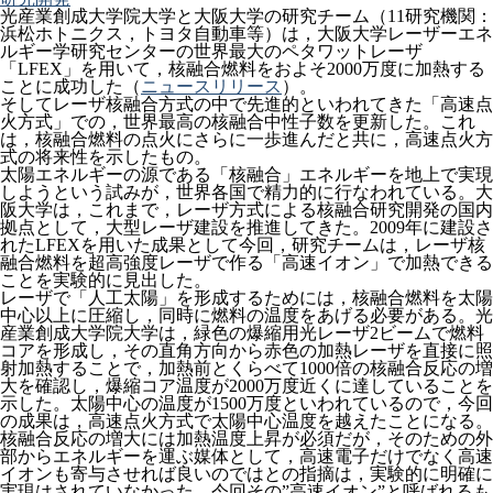
光産業創成大学院大学と大阪大学の研究チーム（11研究機関：
浜松ホトニクス，トヨタ自動車等）は，大阪大学レーザーエネ
ルギー学研究センターの世界最大のペタワットレーザ
「LFEX」を用いて，核融合燃料をおよそ2000万度に加熱する
ことに成功した（
ニュースリリース
）。
そしてレーザ核融合方式の中で先進的といわれてきた「高速点
火方式」での，世界最高の核融合中性子数を更新した。これ
は，核融合燃料の点火にさらに一歩進んだと共に，高速点火方
式の将来性を示したもの。
太陽エネルギーの源である「核融合」エネルギーを地上で実現
しようという試みが，世界各国で精力的に行なわれている。大
阪大学は，これまで，レーザ方式による核融合研究開発の国内
拠点として，大型レーザ建設を推進してきた。2009年に建設さ
れたLFEXを用いた成果として今回，研究チームは，レーザ核
融合燃料を超高強度レーザで作る「高速イオン」で加熱できる
ことを実験的に見出した。
レーザで「人工太陽」を形成するためには，核融合燃料を太陽
中心以上に圧縮し，同時に燃料の温度をあげる必要がある。光
産業創成大学院大学は，緑色の爆縮用光レーザ2ビームで燃料
コアを形成し，その直角方向から赤色の加熱レーザを直接に照
射加熱することで，加熱前とくらべて1000倍の核融合反応の増
大を確認し，爆縮コア温度が2000万度近くに達していることを
示した。太陽中心の温度が1500万度といわれているので，今回
の成果は，高速点火方式で太陽中心温度を越えたことになる。
核融合反応の増大には加熱温度上昇が必須だが，そのための外
部からエネルギーを運ぶ媒体として，高速電子だけでなく高速
イオンも寄与させれば良いのではとの指摘は，実験的に明確に
実現はされていなかった。今回その”高速イオン”と呼ばれるも