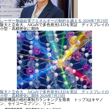
レーザー無線給電でエネルギーの制約を越える
2026年7月23日
阪大と立命大、AlGaNで多色発光LEDを実証 ディスプレイの
小型・高精密化に期待
阪大と立命大、AlGaNで多色発光LEDを実証 ディスプレイの
小型・高精密化に期待
2026年7月23日
精密機器の他社牽制力ランキングを発表 トップ3はキヤノ
ン、セイコーエプソン、リコー