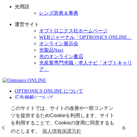
光用語
レンズ辞典＆事典
運営サイト
オプトロニクス社ホームページ
WEBジャーナル「OPTRONICS ONLINE」
オンライン展示会
光製品Navi
光のオンライン書店
光産業専門求職・求人ナビ「オプトキャリ
ア」
OPTRONICS ONLINE について
広告掲載について
運営会社
このサイトでは、サイトの改善や一部コンテン
個人情報
ツを提供するためCookieを利用します。サイト
光関連リンク集
を利用することで、Cookieの使用に同意するも
Copyright (C) 2025 The Optronics Co., Ltd. All rights reserved.
のとします。
個人情報保護方針