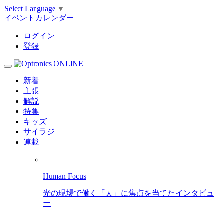
Select Language
▼
イベントカレンダー
ログイン
登録
新着
主張
解説
特集
キッズ
サイラジ
連載
Human Focus
光の現場で働く「人」に焦点を当てたインタビュ
ー