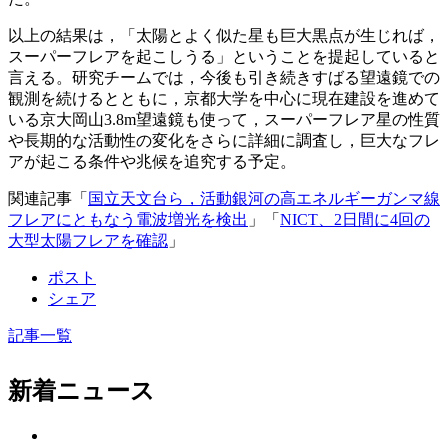
以上の結果は，「太陽とよく似た星も巨大黒点が生じれば，
スーパーフレアを起こしうる」ということを提起していると
言える。研究チームでは，今後も引き続きすばる望遠鏡での
観測を続けるとともに，京都大学を中心に現在建設を進めて
いる京大岡山3.8m望遠鏡も使って，スーパーフレア星の性質
や長期的な活動性の変化をさらに詳細に調査し，巨大なフレ
アが起こる条件や兆候を追究する予定。
関連記事「
国立天文台ら，活動銀河の高エネルギーガンマ線
フレアにともなう電波増光を検出
」「
NICT、2日間に4回の
大型太陽フレアを確認
」
ポスト
シェア
記事一覧
新着ニュース