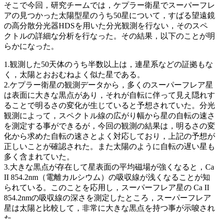
そこで今回，研究チームでは，ケプラー衛星でスーパーフレ
アの見つかった太陽型星のうち50星について，すばる望遠鏡
の高分散分光器HDSを用いた分光観測を行ない，そのスペ
クトルの詳細な分析を行なった。その結果，以下のことが明
らかになった。
1.観測した50天体のうち半数以上は，連星系などの証拠もな
く，太陽とおおむねよく似た星である。
2.ケプラー衛星の観測データから，多くのスーパーフレア星
は表面に大きな黒点があり，それが自転に伴って見え隠れす
ることで明るさの変化が生じていると予想されていた。分光
観測によって，スペクトル線の広がり幅から星の自転の速さ
を測定する事ができるが，今回の観測の結果は，明るさの変
化から求めた自転の速さとよく対応しており，上記の予想が
正しいことが確認された。また太陽のように自転の遅い星も
多く含まれていた。
3.大きな黒点が存在して星表面の平均磁場が強くなると，Ca
II 854.2nm（電離カルシウム）の吸収線が浅くなることが知
られている。このことを応用し，スーパーフレア星の Ca II
854.2nmの吸収線の深さを測定したところ，スーパーフレア
星は太陽と比較して，非常に大きな黒点を持つ事が示唆され
た。