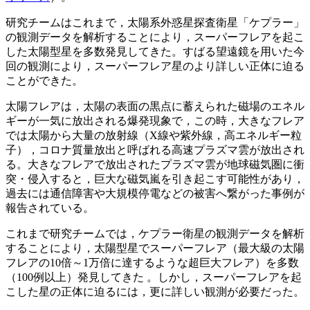
研究チームはこれまで，太陽系外惑星探査衛星「ケプラー」
の観測データを解析することにより，スーパーフレアを起こ
した太陽型星を多数発見してきた。すばる望遠鏡を用いた今
回の観測により，スーパーフレア星のより詳しい正体に迫る
ことができた。
太陽フレアは，太陽の表面の黒点に蓄えられた磁場のエネル
ギーが一気に放出される爆発現象で，この時，大きなフレア
では太陽から大量の放射線（X線や紫外線，高エネルギー粒
子），コロナ質量放出と呼ばれる高速プラズマ雲が放出され
る。大きなフレアで放出されたプラズマ雲が地球磁気圏に衝
突・侵入すると，巨大な磁気嵐を引き起こす可能性があり，
過去には通信障害や大規模停電などの被害へ繋がった事例が
報告されている。
これまで研究チームでは，ケプラー衛星の観測データを解析
することにより，太陽型星でスーパーフレア（最大級の太陽
フレアの10倍～1万倍に達するような超巨大フレア）を多数
（100例以上）発見してきた 。しかし，スーパーフレアを起
こした星の正体に迫るには，更に詳しい観測が必要だった。