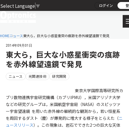
Select Language
▼
ログイン
登
HOME
ニュース
東大ら，巨大な小惑星衝突の痕跡を赤外線望遠鏡で発見
2014年09月01日
東大ら，巨大な小惑星衝突の痕跡
を赤外線望遠鏡で発見
ニュース
光関連技術
研究開発
東京大学国際高等研究所カ
ブリ数物連携宇宙研究機構（カブリIPMU），米国アリゾナ大学
などの研究グループは，米国航空宇宙局（NASA）のスピッツァ
ー宇宙望遠鏡 を用いた赤外線の継続的な観測から，若い恒星系
を周回するダスト（塵）が爆発的に増大する様子をとらえた（
ニ
ュースリリース
）。この現象は、岩石でできた2つの巨大な天体