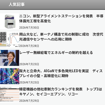
人気記事
ニコン、新型アライメントステーションを発表 半導
体露光工程を高度化
2026年7月30日
岡山大など、単一ナノ構造で光の制御に成功 次世代
光通信やセンサーへの応用に期待
2026年7月28日
レーザー無線給電でエネルギーの制約を越える
2026年7月23日
阪大と立命大、AlGaNで多色発光LEDを実証 ディス
プレイの小型・高精密化に期待
2026年7月23日
精密機器の他社牽制力ランキングを発表 トップ3は
キヤノン、セイコーエプソン、リコー
2026年7月29日