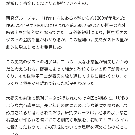
が激しく衝突して起きたと解釈できるもの。
研究グループは，「ほ座」内にある地球から約1200光年離れた
NGC 2547星団内のID8と呼ばれる約3500万歳の若い恒星の赤外
線観測を定期的に行なってきた。赤外線観測により，恒星系内の
ダストの温度や量がわかりるが，この観測中，突然ダストの量が
劇的に増加したのを発見した。
この突然のダストの増加は，二つの巨大な小惑星が衝突したため
だと考えられる。衝突によって細かな砂粒くらいの粒子が雲をつ
くり，その後粒子同士が衝突を繰り返してさらに細かくなり，ゆ
っくりと恒星から離れて行った様子もわかった。
大衝突の前後で観測データが得られたのは今回が初めて。地球の
ような岩石惑星は，長い年月の間にこのような衝突を繰り返して
形成されると考えられており，研究グループは，地球のような岩
石惑星が作られる際におこる劇的な現象を，初めてリアルタイム
に観測したもので，その形成についての理解を深めるものだとし
ている。