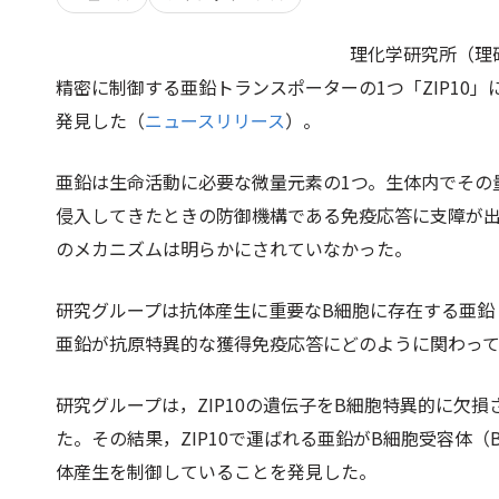
理化学研究所（理
精密に制御する亜鉛トランスポーターの1つ「ZIP10
発見した（
ニュースリリース
）。
亜鉛は生命活動に必要な微量元素の1つ。生体内でその
侵入してきたときの防御機構である免疫応答に支障が
のメカニズムは明らかにされていなかった。
研究グループは抗体産生に重要なB細胞に存在する亜鉛トラ
亜鉛が抗原特異的な獲得免疫応答にどのように関わっ
研究グループは，ZIP10の遺伝子をB細胞特異的に欠
た。その結果，ZIP10で運ばれる亜鉛がB細胞受容体
体産生を制御していることを発見した。