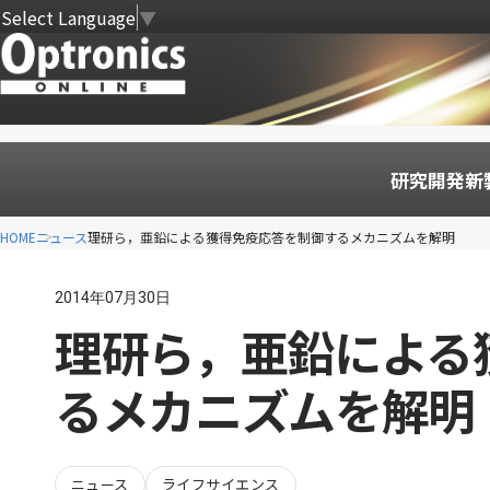
Select Language
▼
研究開発
新
HOME
ニュース
理研ら，亜鉛による獲得免疫応答を制御するメカニズムを解明
2014年07月30日
理研ら，亜鉛による
るメカニズムを解明
ニュース
ライフサイエンス