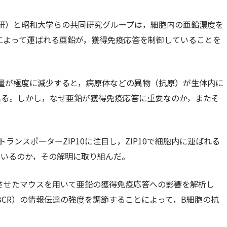
研）と昭和大学らの共同研究グループは，細胞内の亜鉛濃度を
」によって運ばれる亜鉛が，獲得免疫応答を制御していることを
量が極度に減少すると，病原体などの異物（抗原）が生体内に
出る。しかし，なぜ亜鉛が獲得免疫応答に重要なのか，またそ
ンスポーターZIP10に注目し，ZIP10で細胞内に運ばれる
ているのか，その解明に取り組んだ。
損させたマウスを用いて亜鉛の獲得免疫応答への影響を解析し
（BCR）の情報伝達の強度を調節することによって，B細胞の抗