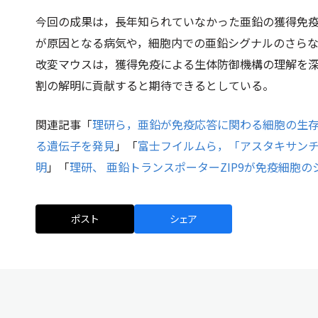
今回の成果は，長年知られていなかった亜鉛の獲得免
が原因となる病気や，細胞内での亜鉛シグナルのさら
改変マウスは，獲得免疫による生体防御機構の理解を
割の解明に貢献すると期待できるとしている。
関連記事「
理研ら，亜鉛が免疫応答に関わる細胞の生
る遺伝子を発見
」「
富士フイルムら，「アスタキサン
明
」「
理研、 亜鉛トランスポーターZIP9が免疫細胞
ポスト
シェア