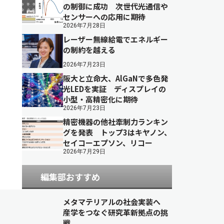
の制御に成功 次世代光通信や
センサーへの応用に期待
2026年7月28日
レーザー無線給電でエネルギー
の制約を越える
2026年7月23日
阪大と立命大、AlGaNで多色発
光LEDを実証 ディスプレイの
小型・高精密化に期待
2026年7月23日
精密機器の他社牽制力ランキン
グを発表 トップ3はキヤノン、
セイコーエプソン、リコー
2026年7月29日
編集部おすすめ
メタマテリアルの社会実装へ
産学をつなぐ研究革新拠点の挑
戦