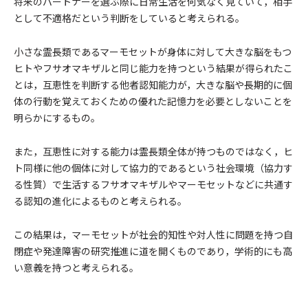
将来のパートナーを選ぶ際に日常生活を何気なく見ていて，相手
として不適格だという判断をしていると考えられる。
小さな霊長類であるマーモセットが身体に対して大きな脳をもつ
ヒトやフサオマキザルと同じ能力を持つという結果が得られたこ
とは，互恵性を判断する他者認知能力が，大きな脳や長期的に個
体の行動を覚えておくための優れた記憶力を必要としないことを
明らかにするもの。
また，互恵性に対する能力は霊長類全体が持つものではなく，ヒ
ト同様に他の個体に対して協力的であるという社会環境（協力す
る性質）で生活するフサオマキザルやマーモセットなどに共通す
る認知の進化によるものと考えられる。
この結果は，マーモセットが社会的知性や対人性に問題を持つ自
閉症や発達障害の研究推進に道を開くものであり，学術的にも高
い意義を持つと考えられる。