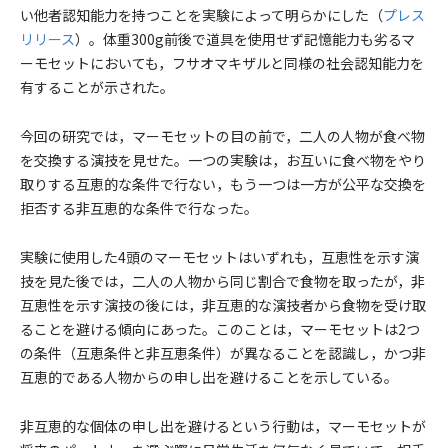
い他者認知能力を持つことを実験によって明らかにした（
プレス
リリース
）。体重300g前後で道具を使用せず記憶能力も劣るマ
ーモセットにおいても，フサオマキザルと同様の社会認知能力を
有することが示された。
今回の研究では，マーモセットの目の前で，二人の人物が食べ物
を交換する演技を見せた。一つの実験は，お互いに食べ物をやり
取りする互恵的な条件で行ない，もう一つは一方が公平な交換を
拒否する非互恵的な条件で行なった。
実験に使用した4頭のマーモセットはいずれも，互恵性を示す演
技を見た後では，二人の人物から同じ割合で食物を取ったが，非
互恵性を示す演技の後には，非互恵的な演技者から食物を受け取
ることを避ける傾向にあった。このことは，マーモセットは2つ
の条件（互恵条件と非互恵条件）が異なることを認識し，かつ非
互恵的である人物からの申し出を避けることを示している。
非互恵的な個体の申し出を避けるという行動は，マーモセットが