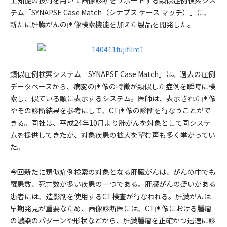
工知能の技術を用いて画像診断をサポートする類似症例検索シス
テム「SYNAPSE Case Match（シナプス ケース マッチ）」に、
新たに肝臓がんの画像検索機能を加えた製品を開発した。
類似症例検索システム「SYNAPSE Case Match」は、過去の症例
データベースから、病変の画像の特徴が類似した症例を瞬時に検
索し、似ている順に表示するシステム。医師は、表示された画像
やその診断結果を参考にして、CT画像の診断を行なうことがで
きる。同社は、平成24年10月より肺がんを対象として同システ
ムを提供してきたが、対象疾患の拡大を望む声も多く挙がってい
た。
今回新たに類似症例検索の対象となる肝臓がんは、がんの中でも
罹患数、死亡数が多い疾患の一つである。肝臓がんの疑いがある
患者には、造影剤を使用するCT検査が行なわれる。肝臓がんは
早期発見が重要なため、画像診断医には、CT画像における腫瘤
の濃染のパターンや形状などから、肝臓腫瘤を正確かつ迅速に診