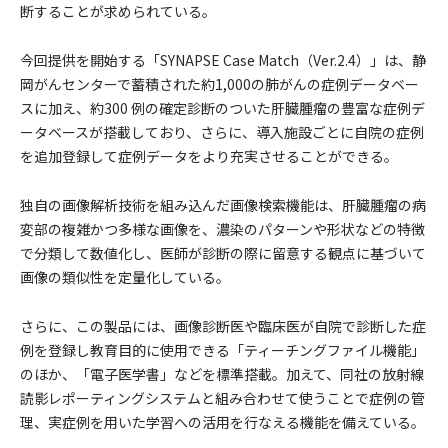
断することが求められている。
今回提供を開始する「SYNAPSE Case Match（Ver.2.4）」は、静
岡がんセンターで蓄積された約1,000の肺がんの症例データベー
スに加え、約300 例の確定診断のついた肝臓腫瘤の豊富な症例デ
ータベースが搭載しており、さらに、導入施設ごとに自院の症例
を追加登録して症例データをより充実させることができる。
独自の画像解析技術を組み込んだ画像検索機能は、肝臓腫瘤の病
変部の複雑かつ多様な画像を、濃染のパターンや形状などの特徴
で分類して数値化し、医師が診断の際に留意する観点に基づいて
画像の類似性を定量化している。
さらに、この製品には、画像診断医や臨床医が自院で診断した症
例を登録し教育目的に使用できる「ティーチングファイル機能」
のほか、「電子医学書」などを標準搭載。加えて、同社の放射線
読影レポーティングシステムと組み合わせて使うことで症例の管
理、実症例を用いた学習への活用を行なえる機能を備えている。