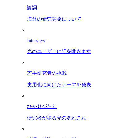
論調
海外の研究開発について
Interview
光のユーザーに話を聞きます
若手研究者の挑戦
実用化に向けたテーマを発表
ひかりがたり
研究者が語る光のあれこれ