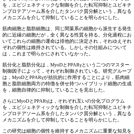
を，エピジェネティックな制御を介した転写抑制とユビキチ
ンプロテアソーム系を介したタンパク質分解という，異なる
メカニズムを介して抑制していることを明らかにした。
筋肉細胞と脂肪細胞は、同じ間葉系の細胞から派生する発生
的に近縁の細胞だが，全く異なる性質を持る。分化過程にお
いてこれらの細胞の運命は排他的に決定され，それゆえそれ
ぞれの個性は維持されている。しかしその仕組みについて
は，これまで明らかにされていなかった。
筋分化と脂肪分化は，MyoDとPPARγという二つのマスター
制御因子によって，それぞれ制御されている。研究グループ
は，MyoDとPPARγが拮抗的に作用することにより，筋肉細
胞と脂肪細胞両方の特徴を併せ持つハイブリッド細胞の生成
を，細胞自律的に抑制していることを見出した。
さらにMyoDとPPARγは，それぞれ互いの分化プログラム
を，エピジェネティックな制御を介した転写抑制とユビキチ
ンプロテアソーム系を介したタンパク質分解という，異なる
メカニズムを介して抑制していることを明らかにした。
この研究は細胞の個性を維持するメカニズムに重要な知見を