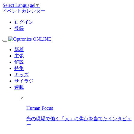
Select Language
▼
イベントカレンダー
ログイン
登録
新着
主張
解説
特集
キッズ
サイラジ
連載
Human Focus
光の現場で働く「人」に焦点を当てたインタビュ
ー