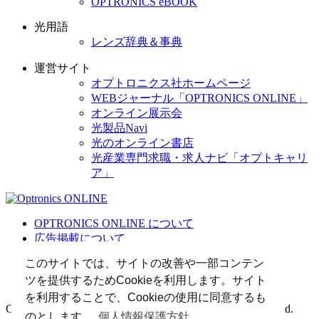
OPTRONICS eBOOK
光用語
レンズ辞典＆事典
運営サイト
オプトロニクス社ホームページ
WEBジャーナル「OPTRONICS ONLINE」
オンライン展示会
光製品Navi
光のオンライン書店
光産業専門求職・求人ナビ「オプトキャリ
ア」
OPTRONICS ONLINE について
広告掲載について
運営会社
このサイトでは、サイトの改善や一部コンテン
個人情報
ツを提供するためCookieを利用します。サイト
光関連リンク集
を利用することで、Cookieの使用に同意するも
Copyright (C) 2025 The Optronics Co., Ltd. All rights reserved.
のとします。
個人情報保護方針