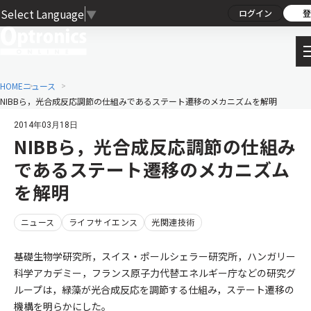
Select Language
▼
ログイン
登
HOME
ニュース
NIBBら，光合成反応調節の仕組みであるステート遷移のメカニズムを解明
2014年03月18日
NIBBら，光合成反応調節の仕組み
であるステート遷移のメカニズム
を解明
ニュース
ライフサイエンス
光関連技術
基礎生物学研究所，スイス・ポールシェラー研究所，ハンガリー
科学アカデミー，フランス原子力代替エネルギー庁などの研究グ
ループは，緑藻が光合成反応を調節する仕組み，ステート遷移の
機構を明らかにした。