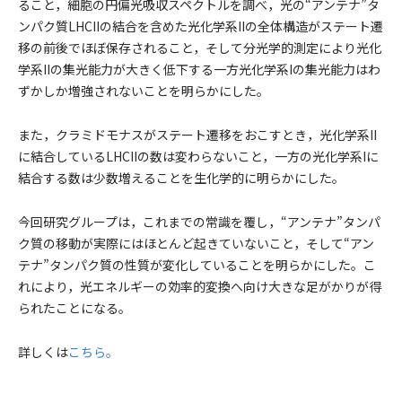
ること，細胞の円偏光吸収スペクトルを調べ，光の“アンテナ”タ
ンパク質LHCIIの結合を含めた光化学系IIの全体構造がステート遷
移の前後でほぼ保存されること，そして分光学的測定により光化
学系IIの集光能力が大きく低下する一方光化学系Iの集光能力はわ
ずかしか増強されないことを明らかにした。
また，クラミドモナスがステート遷移をおこすとき，光化学系II
に結合しているLHCIIの数は変わらないこと，一方の光化学系Iに
結合する数は少数増えることを生化学的に明らかにした。
今回研究グループは，これまでの常識を覆し，“アンテナ”タンパ
ク質の移動が実際にはほとんど起きていないこと，そして“アン
テナ”タンパク質の性質が変化していることを明らかにした。こ
れにより，光エネルギーの効率的変換へ向け大きな足がかりが得
られたことになる。
詳しくは
こちら。