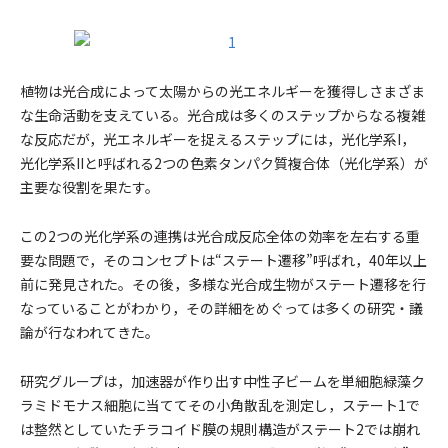
植物は光合成によって太陽からの光エネルギーを獲得しさまざま
な生命活動を支えている。光合成は多くのステップからなる複雑
な反応だが，光エネルギーを捉えるステップには，光化学系I，
光化学系IIと呼ばれる2つの色素タンパク質複合体（光化学系）が
主要な役割を果たす。
この2つの光化学系の連携は光合成反応全体の効率を左右する重
要な問題で，そのコンセプトは“ステート遷移”呼ばれ，40年以上
前に発見された。その後，多様な光合成生物がステート遷移を行
なっていることがわかり，その詳細をめぐっては多くの研究・議
論が行なわれてきた。
研究グループは，加速器が作り出す中性子ビームを単細胞緑藻ク
ラミドモナス細胞に当ててその小角散乱を測定し，ステート1で
は整然としていたチラコイド膜の規則構造がステート2では崩れ