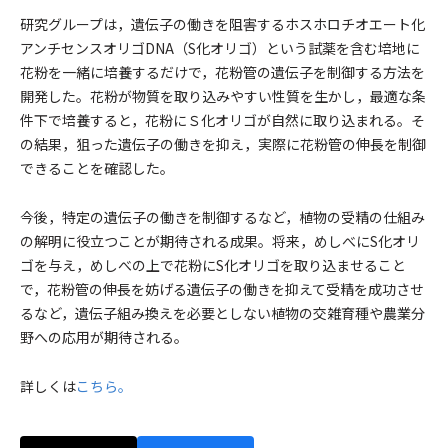
研究グループは，遺伝子の働きを阻害するホスホロチオエート化
アンチセンスオリゴDNA（S化オリゴ）という試薬を含む培地に
花粉を一緒に培養するだけで，花粉管の遺伝子を制御する方法を
開発した。花粉が物質を取り込みやすい性質を生かし，最適な条
件下で培養すると，花粉にＳ化オリゴが自然に取り込まれる。そ
の結果，狙った遺伝子の働きを抑え，実際に花粉管の伸長を制御
できることを確認した。
今後，特定の遺伝子の働きを制御するなど，植物の受精の仕組み
の解明に役立つことが期待される成果。将来，めしべにS化オリ
ゴを与え，めしべの上で花粉にS化オリゴを取り込ませること
で，花粉管の伸長を妨げる遺伝子の働きを抑えて受精を成功させ
るなど，遺伝子組み換えを必要としない植物の交雑育種や農業分
野への応用が期待される。
詳しくは
こちら。