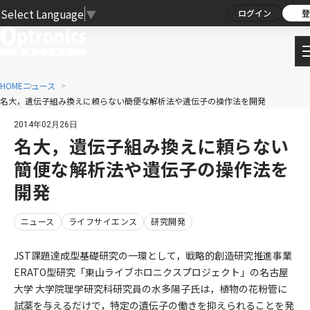
Select Language
▼
ログイン
登
HOME
ニュース
名大，遺伝子組み換えに頼らない簡便な解析法や遺伝子の操作法を開発
2014年02月26日
名大，遺伝子組み換えに頼らない
簡便な解析法や遺伝子の操作法を
開発
ニュース
ライフサイエンス
研究開発
JST課題達成型基礎研究の一環として，戦略的創造研究推進事業
ERATO型研究「東山ライブホロニクスプロジェクト」の名古屋
大学 大学院理学研究科研究員の水多陽子氏は，植物の花粉管に
試薬を与えるだけで，特定の遺伝子の働きを抑えられることを発