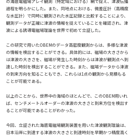
の海底電磁場アレイ観測（特定域における）網で捉え、津波伝播
過程を明らかにした。また、同地点における、微差圧計（高精度
な水圧計）で同時に観測された水圧記録と比較することにより、
観測データが正確に津波の情報を捉えていることを確認され、津
波による誘導電磁場理論を世界で初めて立証した。
この研究で用いたOBEMのデータ高密度観測からは、多様な津波
の情報を検出することができる。具体的には、磁場の大きさから
は津波の大きさを、磁場が発生した時刻からは津波が観測点へ到
達した時刻を検出することができる。また、磁場データから津波
の到来方向を知ることもでき、これらは1点の観測から見積もる
ことが可能である。
以上のことから、世界中の海域のほとんどで、このOBEM用いれ
ば、センチメートルオーダーの津波の大きさと到来方位を検出す
ることが可能であることがわかった。
今回、立証された海底電磁場観測装置を用いた津波観測理論は、
日本沿岸に到達する津波の大きさと到達時刻を早期かつ精度高く