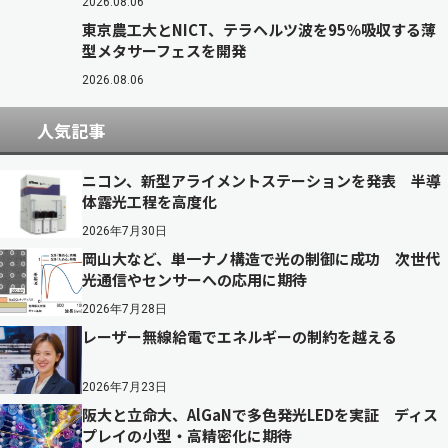
2026.08.06
東京農工大とNICT、テラヘルツ波を95％吸収する薄
型メタサーフェスを開発
2026.08.06
人気記事
ニコン、新型アライメントステーションを発表 半導
体露光工程を高度化
2026年7月30日
岡山大など、単一ナノ構造で光の制御に成功 次世代
光通信やセンサーへの応用に期待
2026年7月28日
レーザー無線給電でエネルギーの制約を越える
2026年7月23日
阪大と立命大、AlGaNで多色発光LEDを実証 ディス
プレイの小型・高精密化に期待