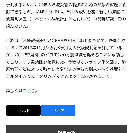
予測するという、将来の津波災害の軽減のための喫緊の課題に貢
献できるもの。JAMSTECでは、今回の成果を基に新しい海底津
波観測装置（「ベクトル津波計」と名付けた）の開発研究に取り
組んでいる。
これは、海底微差圧計とOBEMを組み合わせたもので、四国海盆
において2012年11月から約3ヶ月間の試験観測を実施している
が、2013年2月6日のソロモン沖地震津波を捉えることに成功し
ており、その実効性を確認した。今後はオンライン化を図り、海
底地形などによって時々刻々変化する津波の到来方位や速度をリ
アルタイムでモニタリングできるよう研究を進めていく。
詳しくは
こちら
。
ポスト
シェア
記事一覧