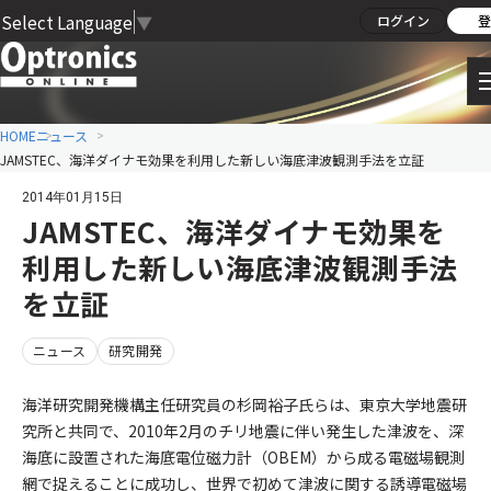
Select Language
▼
ログイン
登
HOME
ニュース
JAMSTEC、海洋ダイナモ効果を利用した新しい海底津波観測手法を立証
2014年01月15日
JAMSTEC、海洋ダイナモ効果を
利用した新しい海底津波観測手法
を立証
ニュース
研究開発
海洋研究開発機構主任研究員の杉岡裕子氏らは、東京大学地震研
究所と共同で、2010年2月のチリ地震に伴い発生した津波を、深
海底に設置された海底電位磁力計（OBEM）から成る電磁場観測
網で捉えることに成功し、世界で初めて津波に関する誘導電磁場