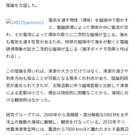
理論を立証した。
電気を通す物体（導体）を磁場中で動かす
と、電磁誘導によって導体の中に電流が流
れ、その電流によって導体の周りに二次的な磁場が生じる。海水
も電気を通す性質があるため、地球の磁場中で海水が動くと電磁
誘導現象が起き二次的な磁場が生じる（海洋ダイナモ効果と呼ば
れる）。
この理論を用いれば、津波の大きさだけではなく、津波の速さや
到来方向も知ることが可能となる等多くの利点があり、理論的研
究が進められてきたが、太陽活動に伴う磁場変動と比較して津波
による変動は小さく、検出は技術的に困難なことから、海域にお
ける観測例はなかった。
研究グループでは、2000年から高精度・高分解能なOBEMを太平
洋上の複数の海域に展開し、観測を行なっている。2010年チリ
地震津波発生時には、震源から7000 kmほど離れたタヒチ島周辺