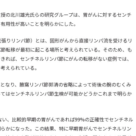
教授の北川雄光氏らの研究グループは、胃がんに対するセンチ
、有用性が高いことを明らかにした。
見張りリンパ節）とは、固形がんから直接リンパ流を受けるリ
パ節転移が最初に起こる場所と考えられている。そのため、も
できれば、センチネルリンパ節にがんの転移がない症例では、
と考えられている。
応となり、腋窩リンパ節郭清の省略によって術後の腕のむくみ
いてはセンチネルリンパ節生検が可能かどうかこれまで明らか
ない、比較的早期の胃がんであれば99%の正確性でセンチネル
明らかになった。この結果、特に早期胃がんでセンチネルリン