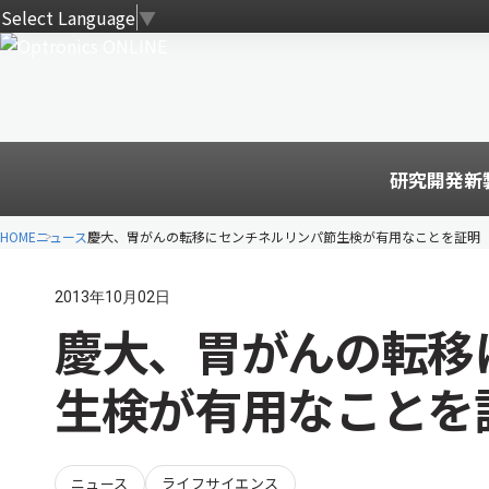
Select Language
▼
研究開発
新
HOME
ニュース
慶大、胃がんの転移にセンチネルリンパ節生検が有用なことを証明
2013年10月02日
慶大、胃がんの転移
生検が有用なことを
ニュース
ライフサイエンス