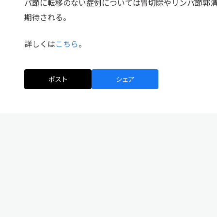
パ節に転移のない症例については胃切除やリンパ節郭
期待される。
詳しくは
こちら
。
ポスト
シェア