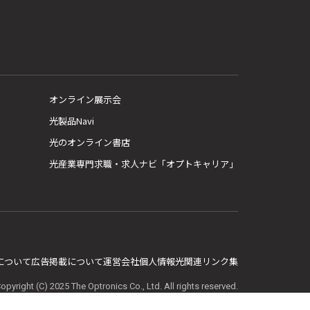
オンライン展示会
光製品Navi
光のオンライン書店
光産業専門求職・求人ナビ「オプトキャリア」
E について
広告掲載について
運営会社
個人情報
光関連リンク集
opyright (C) 2025 The Optronics Co., Ltd. All rights reserved.