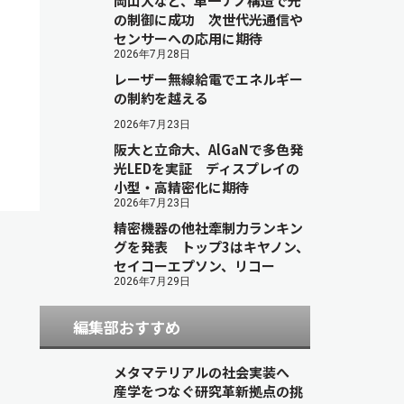
岡山大など、単一ナノ構造で光
の制御に成功 次世代光通信や
センサーへの応用に期待
2026年7月28日
レーザー無線給電でエネルギー
の制約を越える
2026年7月23日
阪大と立命大、AlGaNで多色発
光LEDを実証 ディスプレイの
小型・高精密化に期待
2026年7月23日
精密機器の他社牽制力ランキン
グを発表 トップ3はキヤノン、
セイコーエプソン、リコー
2026年7月29日
編集部おすすめ
メタマテリアルの社会実装へ
産学をつなぐ研究革新拠点の挑