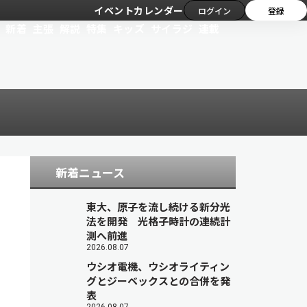
イベントカレンダー
ログイン
登録
新着
主張
解説
特集
キッズ
サイラジ
連載
新着ニュース
東大、原子を流し続ける新分光
法を開発 光格子時計の連続計
測へ前進
2026.08.07
ウシオ電機、ウシオライティン
グとジーベックスとの合併を発
表