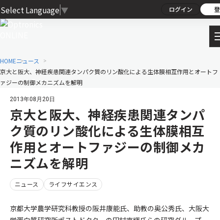
Select Language
▼
ログイン
登
HOME
ニュース
京大と阪大、神経疾患関連タンパク質のリン酸化による生体膜相互作用とオートフ
ァジーの制御メカニズムを解明
2013年08月20日
京大と阪大、神経疾患関連タンパ
ク質のリン酸化による生体膜相互
作用とオートファジーの制御メカ
ニズムを解明
ニュース
ライフサイエンス
京都大学農学研究科教授の阪井康能氏、助教の奥公秀氏、大阪大