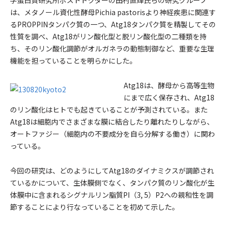
学蛋白質研究所ポストドクターの田村直輝氏らの研究グループ
は、メタノール資化性酵母Pichia pastorisより神経疾患に関連す
るPROPPINタンパク質の一つ、Atg18タンパク質を精製してその
性質を調べ、Atg18がリン酸化型と脱リン酸化型の二種類を持
ち、そのリン酸化調節がオルガネラの動態制御など、重要な生理
機能を担っていることを明らかにした。
Atg18は、酵母から高等生物
にまで広く保存され、Atg18
のリン酸化はヒトでも起きていることが予測されている。また
Atg18は細胞内でさまざまな膜に結合したり離れたりしながら、
オートファジー（細胞内の不要成分を自ら分解する働き）に関わ
っている。
今回の研究は、どのようにしてAtg18のダイナミクスが調節され
ているかについて、生体膜側でなく、タンパク質のリン酸化が生
体膜中に含まれるシグナルリン脂質PI（3, 5）P2への親和性を調
節することにより行なっていることを初めて示した。