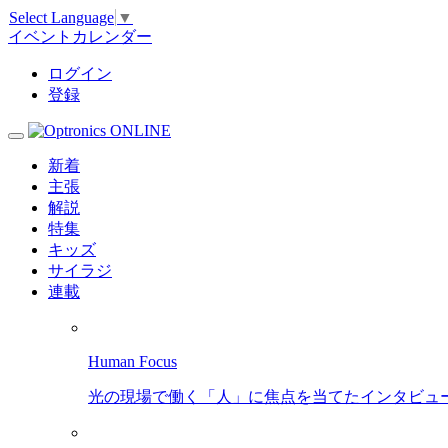
Select Language
▼
イベントカレンダー
ログイン
登録
新着
主張
解説
特集
キッズ
サイラジ
連載
Human Focus
光の現場で働く「人」に焦点を当てたインタビュ