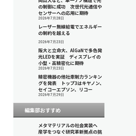
岡山大など、単一ナノ構造で光
の制御に成功 次世代光通信や
センサーへの応用に期待
2026年7月28日
レーザー無線給電でエネルギー
の制約を越える
2026年7月23日
阪大と立命大、AlGaNで多色発
光LEDを実証 ディスプレイの
小型・高精密化に期待
2026年7月23日
精密機器の他社牽制力ランキン
グを発表 トップ3はキヤノン、
セイコーエプソン、リコー
2026年7月29日
編集部おすすめ
メタマテリアルの社会実装へ
産学をつなぐ研究革新拠点の挑