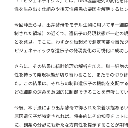
「エピジェネティクス」とは、DNA塩基配列の変化を
性を生み出す仕組みや後天性疾患の要因を解明するヒ
今回沖氏らは、出芽酵母をモデル生物に用いて単一細
制された領域）の近くで、遺伝子の発現状態が一定の
とを発見。そこに、わずかな励起光で測定可能な蛍光
ピジェネティックな遺伝子の発現変化の可視化に成功
さらに、その結果に統計処理の解析を加え、単一細胞
性を持って発現状態が切り替わること、またその切り替
た。この結果は、それらの制御遺伝子の機能を支配す
どの細胞の運命を意図的に制御できることを示唆して
今後、本手法により出芽酵母で得られた栄養状態あるい
原因遺伝子が特定されれば、将来的にその知見をヒト
に、創薬の分野にも新たな方向性を提示することが期