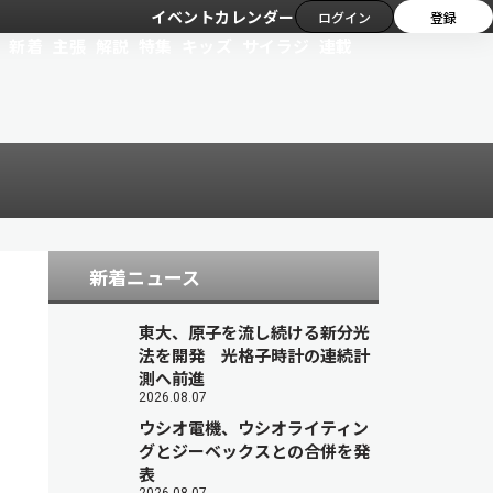
イベントカレンダー
ログイン
登録
新着
主張
解説
特集
キッズ
サイラジ
連載
新着ニュース
東大、原子を流し続ける新分光
法を開発 光格子時計の連続計
測へ前進
2026.08.07
ウシオ電機、ウシオライティン
グとジーベックスとの合併を発
表