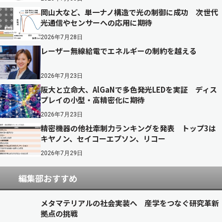
岡山大など、単一ナノ構造で光の制御に成功 次世代
光通信やセンサーへの応用に期待
2026年7月28日
レーザー無線給電でエネルギーの制約を越える
2026年7月23日
阪大と立命大、AlGaNで多色発光LEDを実証 ディス
プレイの小型・高精密化に期待
2026年7月23日
精密機器の他社牽制力ランキングを発表 トップ3は
キヤノン、セイコーエプソン、リコー
2026年7月29日
編集部おすすめ
メタマテリアルの社会実装へ 産学をつなぐ研究革新
拠点の挑戦