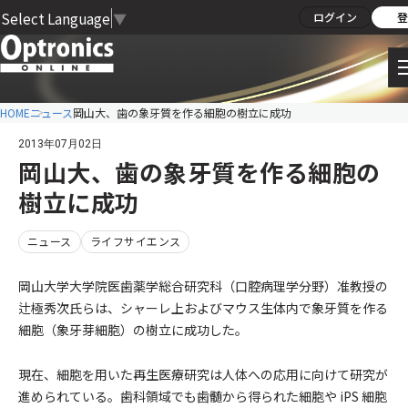
Select Language
▼
ログイン
登
HOME
ニュース
岡山大、歯の象牙質を作る細胞の樹立に成功
2013年07月02日
岡山大、歯の象牙質を作る細胞の
樹立に成功
ニュース
ライフサイエンス
岡山大学大学院医歯薬学総合研究科（口腔病理学分野）准教授の
辻極秀次氏らは、シャーレ上およびマウス生体内で象牙質を作る
細胞（象牙芽細胞）の樹立に成功した。
現在、細胞を用いた再生医療研究は人体への応用に向けて研究が
進められている。歯科領域でも歯髄から得られた細胞や iPS 細胞