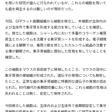
を用いた研究が盛んに行なわれているが、これらの細胞を用いて
も歯を再生するのは難しいのが現状だった。
今回、GFPラット歯髄組織から細胞を樹立し、本細胞が生体内お
よび生体外で象牙質を形成する能力を有していることを確認し
た。樹立した細胞は、シャーレ内において多量のコラーゲン基質
産生とカルシウムを沈着する象牙質シートを形成する。電子顕微
鏡による観察では、基質小胞を核としたカルシウム結晶の沈着す
る像が観察され、象牙芽細胞に類似した性格を有していることを
確認した。
この細胞をマウスの背部皮下に移植したところ、マウスの背中に
象牙質様の硬組織が形成された。遺伝子の発現についても解析し
たところ、正常な歯の象牙芽細胞に特異的な遺伝子の発現が認め
られた。80代継代の長期間培養においても、これら細胞の性格は
失われることは無く、安定して保持された。
今回樹立した細胞は、生体内および生体外で長期間安定して象牙
芽細胞の性格を有しており、今後本細胞を用いて研究を進めるこ