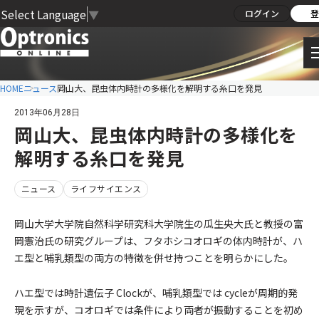
Select Language
▼
ログイン
登
HOME
ニュース
岡山大、昆虫体内時計の多様化を解明する糸口を発見
2013年06月28日
岡山大、昆虫体内時計の多様化を
解明する糸口を発見
ニュース
ライフサイエンス
岡山大学大学院自然科学研究科大学院生の瓜生央大氏と教授の富
岡憲治氏の研究グループは、フタホシコオロギの体内時計が、ハ
エ型と哺乳類型の両方の特徴を併せ持つことを明らかにした。
ハエ型では時計遺伝子 Clockが、哺乳類型では cycleが周期的発
現を示すが、コオロギでは条件により両者が振動することを初め