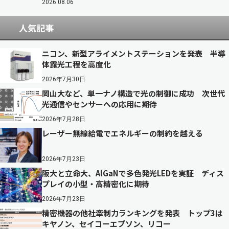
2026.08.06
人気記事
ニコン、新型アライメントステーションを発表 半導
体露光工程を高度化
2026年7月30日
岡山大など、単一ナノ構造で光の制御に成功 次世代
光通信やセンサーへの応用に期待
2026年7月28日
レーザー無線給電でエネルギーの制約を越える
2026年7月23日
阪大と立命大、AlGaNで多色発光LEDを実証 ディス
プレイの小型・高精密化に期待
2026年7月23日
精密機器の他社牽制力ランキングを発表 トップ3は
キヤノン、セイコーエプソン、リコー