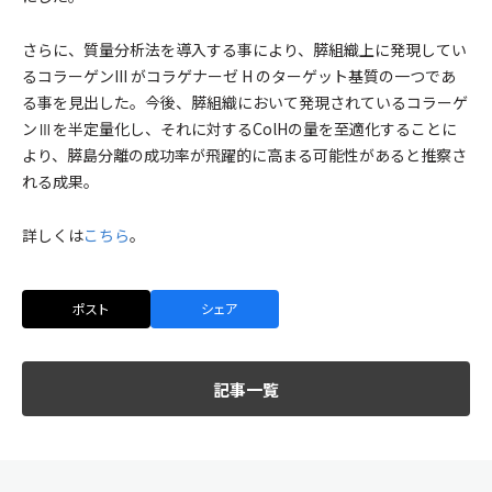
さらに、質量分析法を導入する事により、膵組織上に発現してい
るコラーゲンIII がコラゲナーゼ H のターゲット基質の一つであ
る事を見出した。今後、膵組織において発現されているコラーゲ
ンⅢを半定量化し、それに対するColHの量を至適化することに
より、膵島分離の成功率が飛躍的に高まる可能性があると推察さ
れる成果。
詳しくは
こちら
。
ポスト
シェア
記事一覧