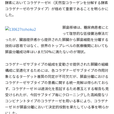
酵素においてコラゲナーゼH （天然型コラーゲンを分解する酵素
コラゲナーゼのサブタイプ）が極めて重要であることを明らかに
した。
膵島移植は、糖尿病患者にと
って理想的な低侵襲治療法だ
ったが、臓器提供者から提供された膵臓から膵島細胞を分離する
技術は容易ではなく、世界のトップレベルの医療機関においても
膵島分離成功率はいまだ50%に満たないのが現状。
コラゲナーゼサブタイプの組成を変動させ提供された膵臓の組織
構成に至適化するためには、各コラゲナーゼサブタイプの作用対
象となるターゲット基質の同定が不可欠だが、膵島分離における
コラゲナーゼサブタイプの意義に関する統一見解は得られておら
ず、コラゲナーゼ H は過消化を惹起するため悪玉とする報告も見
受けられたが、今回サブタイプ毎にクローニングした高純度なリ
コンビナントタイプのコラゲナーゼを用いる事により、コラゲナ
ーゼ H が膵島分離において決定的役割を果たしている事を明らか
にした。