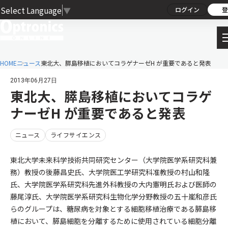
Select Language
▼
ログイン
登
HOME
ニュース
東北大、膵島移植においてコラゲナーゼH が重要であると発表
2013年06月27日
東北大、膵島移植においてコラゲ
ナーゼH が重要であると発表
ニュース
ライフサイエンス
東北大学未来科学技術共同研究センター（大学院医学系研究科兼
務）教授の後藤昌史氏、大学院医工学研究科准教授の村山和隆
氏、大学院医学系研究科先進外科教授の大内憲明氏および医師の
藤尾淳氏、大学院医学系研究科生物化学分野教授の五十嵐和彦氏
らのグループは、糖尿病を対象とする細胞移植治療である膵島移
植において、膵島細胞を分離するために使用されている細胞分離