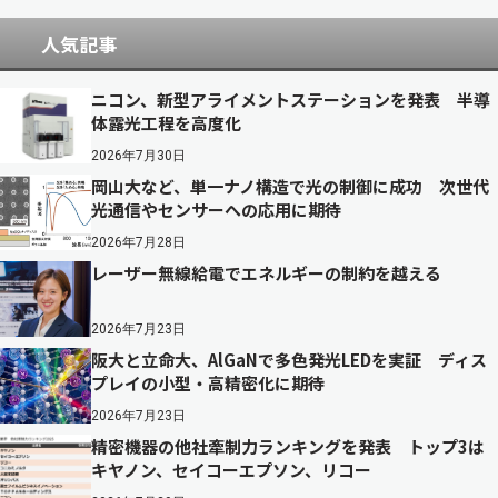
人気記事
ニコン、新型アライメントステーションを発表 半導
体露光工程を高度化
2026年7月30日
岡山大など、単一ナノ構造で光の制御に成功 次世代
光通信やセンサーへの応用に期待
2026年7月28日
レーザー無線給電でエネルギーの制約を越える
2026年7月23日
阪大と立命大、AlGaNで多色発光LEDを実証 ディス
プレイの小型・高精密化に期待
2026年7月23日
精密機器の他社牽制力ランキングを発表 トップ3は
キヤノン、セイコーエプソン、リコー