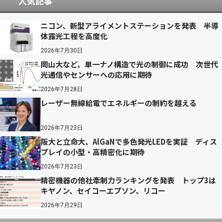
人気記事
ニコン、新型アライメントステーションを発表 半導
体露光工程を高度化
2026年7月30日
岡山大など、単一ナノ構造で光の制御に成功 次世代
光通信やセンサーへの応用に期待
2026年7月28日
レーザー無線給電でエネルギーの制約を越える
2026年7月23日
阪大と立命大、AlGaNで多色発光LEDを実証 ディス
プレイの小型・高精密化に期待
2026年7月23日
精密機器の他社牽制力ランキングを発表 トップ3は
キヤノン、セイコーエプソン、リコー
2026年7月29日