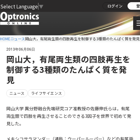
Select Language
▼
ログイン
登
HOME
ニュース
岡山大，有尾両生類の四肢再生を制御する3種類のたんぱく質を発見
2013年06月06日
岡山大，有尾両生類の四肢再生を
制御する3種類のたんぱく質を発
見
ニュース
ライフサイエンス
岡山大学 異分野融合先端研究コア准教授の佐藤伸氏らは，有尾
両生類で四肢を再生させることのできる3因子を世界で初めて発
見した。
メキシコサラマンダ―（通称：ウーパールーパー）などの有尾両