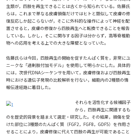
生類が，四肢を再生できることは古くから知られている。佐藤氏
らは，これまで単なる皮膚損傷だけではヒトと類似して皮膚の修
復反応しか起こらないが，そこに外科的な操作によって神経を配
置させると，皮膚の修復から四肢再生へと転換できることを報告
している。しかし，そこに関与する因子は分からず，高等脊椎動
物への応用を考える上での大きな障壁となっていた。
佐藤氏らは今回，四肢再生の開始を促すたんぱく質を，非常にユ
ニークな「過剰肢付加モデル」を使用して明らかにした。具体的
には，次世代DNAシーケンサを用いて，皮膚修復および四肢再生
時における遺伝子発現の比較解析を行ない，細胞内の2種類の情
報伝達経路に着目した。
それらを活性化する候補因子
から，四肢再生に関連するも
のを歴史的背景を踏まえて選定・研究した。その結果，損傷を受
けた部位に3種類のたんぱく質（FGF2，FGF8，GDF5）を作用さ
せることにより，皮膚修復に代えて四肢の再生が可能であること