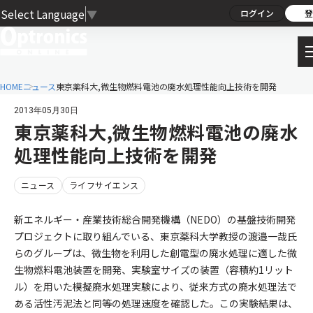
Select Language
▼
ログイン
登
HOME
ニュース
東京薬科大,微生物燃料電池の廃水処理性能向上技術を開発
2013年05月30日
東京薬科大,微生物燃料電池の廃水
処理性能向上技術を開発
ニュース
ライフサイエンス
新エネルギー・産業技術総合開発機構（NEDO）の基盤技術開発
プロジェクトに取り組んでいる、東京薬科大学教授の渡邉一哉氏
らのグループは、微生物を利用した創電型の廃水処理に適した微
生物燃料電池装置を開発、実験室サイズの装置（容積約1リット
ル）を用いた模擬廃水処理実験により、従来方式の廃水処理法で
ある活性汚泥法と同等の処理速度を確認した。この実験結果は、