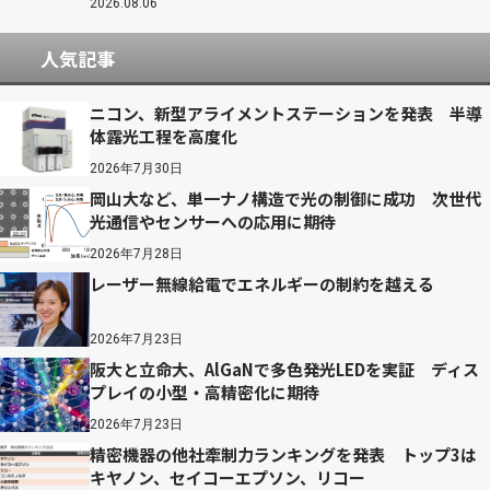
2026.08.06
人気記事
ニコン、新型アライメントステーションを発表 半導
体露光工程を高度化
2026年7月30日
岡山大など、単一ナノ構造で光の制御に成功 次世代
光通信やセンサーへの応用に期待
2026年7月28日
レーザー無線給電でエネルギーの制約を越える
2026年7月23日
阪大と立命大、AlGaNで多色発光LEDを実証 ディス
プレイの小型・高精密化に期待
2026年7月23日
精密機器の他社牽制力ランキングを発表 トップ3は
キヤノン、セイコーエプソン、リコー