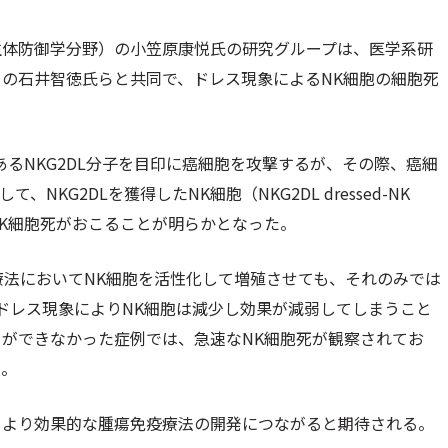
生体防御学分野）の小笠原康悦氏の研究グループは、医学系研
の石井智徳氏らと共同で、ドレス現象によるNK細胞の細胞死
るNKG2DL分子を目印に癌細胞を攻撃するが、その際、癌細
KG2DLを獲得したNK細胞（NKG2DL dressed-NK
なNK細胞死がおこることが明らかとなった。
療法においてNK細胞を活性化して増殖させても、それのみでは
ドレス現象によりNK細胞は減少し効果が減弱してしまうこと
ができなかった症例では、急速なNK細胞死が観察されてお
た。
、より効果的な腫瘍免疫療法の開発につながると期待される。