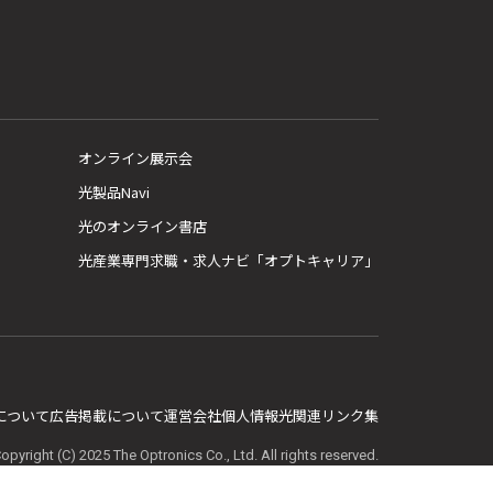
オンライン展示会
光製品Navi
光のオンライン書店
光産業専門求職・求人ナビ「オプトキャリア」
E について
広告掲載について
運営会社
個人情報
光関連リンク集
opyright (C) 2025 The Optronics Co., Ltd. All rights reserved.