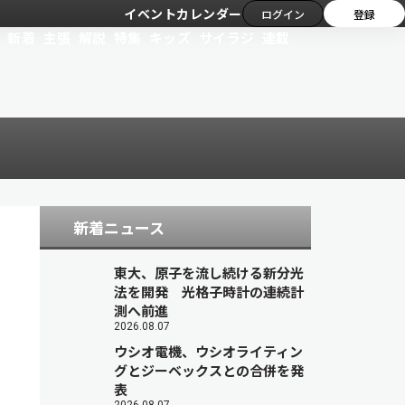
イベントカレンダー
ログイン
登録
新着
主張
解説
特集
キッズ
サイラジ
連載
新着ニュース
東大、原子を流し続ける新分光
法を開発 光格子時計の連続計
測へ前進
2026.08.07
ウシオ電機、ウシオライティン
グとジーベックスとの合併を発
表