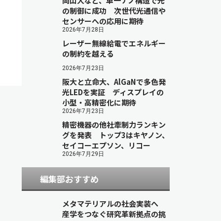
岡山大など、単一ナノ構造で光
の制御に成功 次世代光通信や
センサーへの応用に期待
2026年7月28日
レーザー無線給電でエネルギー
の制約を越える
2026年7月23日
阪大と立命大、AlGaNで多色発
光LEDを実証 ディスプレイの
小型・高精密化に期待
2026年7月23日
精密機器の他社牽制力ランキン
グを発表 トップ3はキヤノン、
セイコーエプソン、リコー
2026年7月29日
編集部おすすめ
メタマテリアルの社会実装へ
産学をつなぐ研究革新拠点の挑