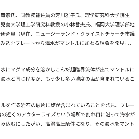
本竜彦氏、同教務補佐員の芳川雅子氏、理学研究科大学院生
鹿児島大学理工学研究科教授の小林哲夫氏、福岡大学理学部地
所研究員（現在、ニュージーランド・クライストチャーチ市議
沈み込むプレートから海水がマントルに加わる現象を発見し、
は水にマグマ成分を溶かしこんだ超臨界流体が出てマントルに
は海水と同じ程度か、もう少し多い濃度の塩が含まれているこ
トルを作る岩石の破片に塩が含まれていることを発見。プレー
溝の近くのアウターライズという場所で割れ目に沿って海水が
沈み込むにしたがい、高温高圧条件になり、その海水をマント