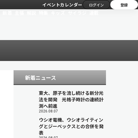
イベントカレンダー
ログイン
登録
新着
主張
解説
特集
キッズ
サイラジ
連載
新着ニュース
東大、原子を流し続ける新分光
法を開発 光格子時計の連続計
測へ前進
2026.08.07
ウシオ電機、ウシオライティン
グとジーベックスとの合併を発
表