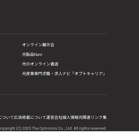
オンライン展示会
光製品Navi
光のオンライン書店
光産業専門求職・求人ナビ「オプトキャリア」
E について
広告掲載について
運営会社
個人情報
光関連リンク集
opyright (C) 2025 The Optronics Co., Ltd. All rights reserved.