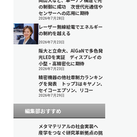
岡山大など、単一ナノ構造で光
の制御に成功 次世代光通信や
センサーへの応用に期待
2026年7月28日
レーザー無線給電でエネルギー
の制約を越える
2026年7月23日
阪大と立命大、AlGaNで多色発
光LEDを実証 ディスプレイの
小型・高精密化に期待
2026年7月23日
精密機器の他社牽制力ランキン
グを発表 トップ3はキヤノン、
セイコーエプソン、リコー
2026年7月29日
編集部おすすめ
メタマテリアルの社会実装へ
産学をつなぐ研究革新拠点の挑