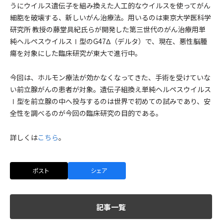
うにウイルス遺伝子を組み換えた人工的なウイルスを使ってがん
細胞を破壊する、新しいがん治療法。用いるのは東京大学医科学
研究所 教授の藤堂具紀氏らが開発した第三世代のがん治療用単
純ヘルペスウイルスⅠ型のG47Δ（デルタ）で、現在、悪性脳腫
瘍を対象にした臨床研究が東大で進行中。
今回は、ホルモン療法が効かなくなってきた、手術を受けていな
い前立腺がんの患者が対象。遺伝子組換え単純ヘルペスウイルス
Ⅰ型を前立腺の中へ投与するのは世界で初めての試みであり、安
全性を調べるのが今回の臨床研究の目的である。
詳しくは
こちら
。
ポスト
シェア
記事一覧