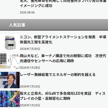
名大、蛍光寿命を利用して同色蛍光タンパク質の多重
イメージングに成功
2026.08.06
人気記事
ニコン、新型アライメントステーションを発表 半導
体露光工程を高度化
2026年7月30日
岡山大など、単一ナノ構造で光の制御に成功 次世代
光通信やセンサーへの応用に期待
2026年7月28日
レーザー無線給電でエネルギーの制約を越える
2026年7月23日
阪大と立命大、AlGaNで多色発光LEDを実証 ディス
プレイの小型・高精密化に期待
2026年7月23日