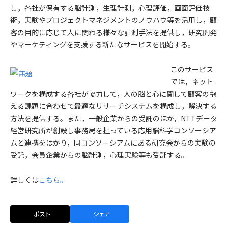
し，各社が保有する脳計測，生理計測，心理評価，画面評価技
術，実験やプロジェクトマネジメントのノウハウ等を活用し，顧
客の目的に応じて人に関わる様々な計測手法を提供し，研究開発
やマーケティングを支援する新たなサービスを開始する。
このサービス
では，ネット
ワークを構成する各社が協力して，人の脳と心に関して顧客の抱
える課題に合わせて最適なリサーチシステムを構成し，解決する
方法を提供する。また，一般企業からの受託のほか，NTTデータ
経営研究所が創設し事務局を担っている応用脳科学コンソーシア
ムと連携をはかり，同コンソーシアムにある研究会からの実験の
受託，会員企業からの脳計測，心理実験等も受託する。
詳しくは
こちら。
ポスト
シェア